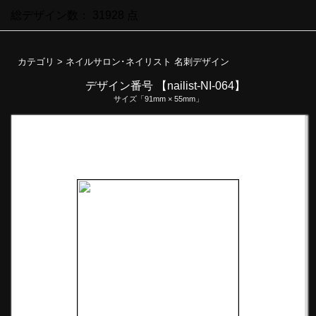
総デザイン数：
31928
点
カテゴリ >
ネイルサロン･ネイリスト 名刺デザイン
デザイン番号 【nailist-NI-064】
サイズ「91mm × 55mm」