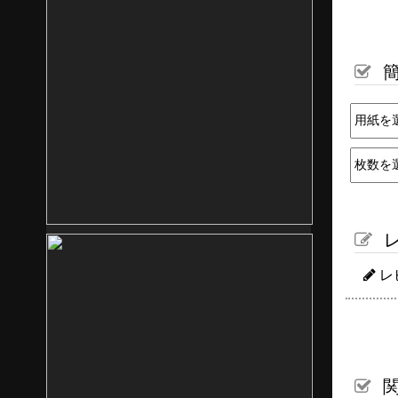
簡
レ
レ
関