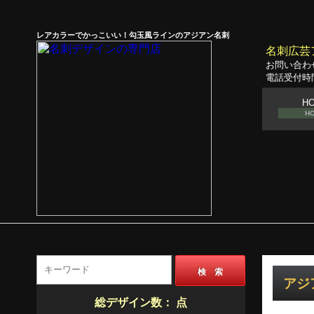
レアカラーでかっこいい！勾玉風ラインのアジアン名刺
名刺広芸
お問い合わ
電話受付時間
H
H
検 索
アジ
総デザイン数：
点