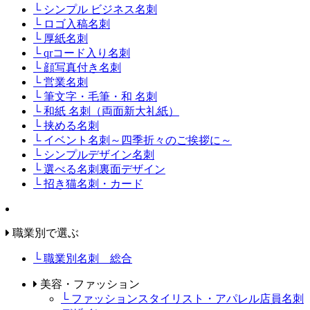
└ シンプル ビジネス名刺
└ ロゴ入稿名刺
└ 厚紙名刺
└ qrコード入り名刺
└ 顔写真付き名刺
└ 営業名刺
└ 筆文字・毛筆・和 名刺
└ 和紙 名刺（両面新大礼紙）
└ 挟める名刺
└ イベント名刺～四季折々のご挨拶に～
└ シンプルデザイン名刺
└ 選べる名刺裏面デザイン
└ 招き猫名刺・カード
職業別で選ぶ
└ 職業別名刺 総合
美容・ファッション
└ ファッションスタイリスト・アパレル店員名刺