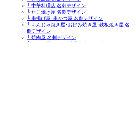
└ 中華料理店 名刺デザイン
└ たこ焼き屋 名刺デザイン
└ 串揚げ屋･串かつ屋 名刺デザイン
└ もんじゃ焼き屋･お好み焼き屋･鉄板焼き屋 名
刺デザイン
└ 焼肉屋 名刺デザイン
└ カレー屋･インド料理店 名刺デザイン
└ カフェ･コーヒー専門店･喫茶店 名刺デザイン
└ ステーキハウス･ステーキ屋 名刺デザイン
└ イタリア料理店･イタリアンレストラン･パスタ
屋 名刺デザイン
└ ラーメン屋・つけ麺屋 名刺デザイン
└ キャバクラ･キャバ･キャバ嬢 名刺デザイン
└ 居酒屋・ダイニングバー 名刺デザイン
└ すし屋･鮨屋･鮨職人･海鮮料理屋 名刺デザイン
└ そば屋 名刺デザイン
└ うどん屋 名刺デザイン
ケーキ屋・スウィーツ
└ パティシエ･ケーキ屋 名刺デザイン
販売ショップ
└ 盆栽園・盆栽士・盆栽職人・盆栽屋 名刺デザ