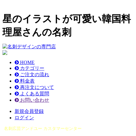
星のイラストが可愛い韓国料
理屋さんの名刺
HOME
カテゴリー
ご注文の流れ
料金表
再注文について
よくある質問
お問い合わせ
新規会員登録
ログイン
名刺広芸アンドユー カスタマーセンター
（0565）21-1970
info@you-meishi.com