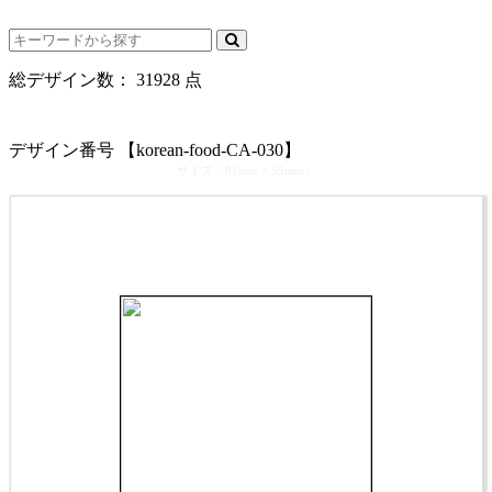
電話受付時間： 9：00～17：30（休業日を除く）
総デザイン数：
31928
点
カテゴリ >
韓国料理･韓国居酒屋 名刺デザイン
デザイン番号 【korean-food-CA-030】
サイズ「91mm × 55mm」