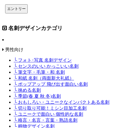
名刺デザインカテゴリ
男性向け
└ フォト･写真 名刺デザイン
└ センスのいい かっこいい名刺
└ 筆文字・毛筆・和 名刺
└ 和紙 名刺（両面新大礼紙）
└ ポップアップ 飛び出す面白い名刺
└ 挟める名刺
└ 季節(春 夏 秋 冬)名刺
└ おもしろい・ユニークなインパクトある名刺
└ 切り取り可能！ミシン目加工名刺
└ ユニークで面白い 個性的な名刺
└ 格言・名言・言葉・熟語名刺
└ 柄物デザイン名刺