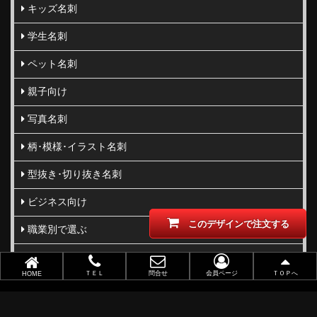
キッズ名刺
学生名刺
ペット名刺
親子向け
写真名刺
柄･模様･イラスト名刺
型抜き･切り抜き名刺
ビジネス向け
このデザインで注文する
職業別で選ぶ
金(ゴールド)・銀(シルバー)印刷
ＴＥＬ
問合せ
会員ページ
ＴＯＰへ
HOME
似顔絵名刺
レーザー加工