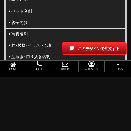
ペット名刺
親子向け
写真名刺
柄･模様･イラスト名刺
このデザインで注文する
型抜き･切り抜き名刺
ビジネス向け
ＴＥＬ
問合せ
会員ページ
ＴＯＰへ
HOME
職業別で選ぶ
金(ゴールド)・銀(シルバー)印刷
似顔絵名刺
レーザー加工
ポイントカード