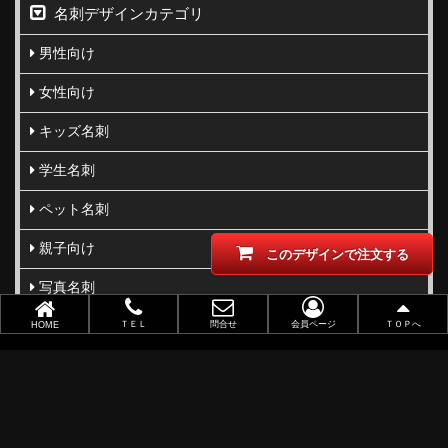
名刺デザインカテゴリ
男性向け
女性向け
キッズ名刺
学生名刺
ペット名刺
親子向け
このデザインで注文する
写真名刺
柄･模様･イラスト名刺
ＴＥＬ
問合せ
会員ページ
ＴＯＰへ
HOME
型抜き･切り抜き名刺
ビジネス向け
職業別で選ぶ