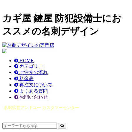
カギ屋 鍵屋 防犯設備士にお
ススメの名刺デザイン
HOME
カテゴリー
ご注文の流れ
料金表
再注文について
よくある質問
お問い合わせ
名刺広芸アンドユー カスタマーセンター
（0565）21-1970
info@you-meishi.com
電話受付時間： 9：00～17：30（休業日を除く）