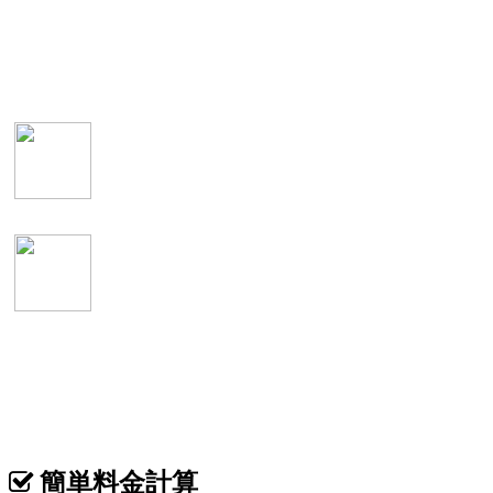
表
イメージ
カテゴリ >
カギ屋･防犯設備士 名刺デザイン
簡単料金計算