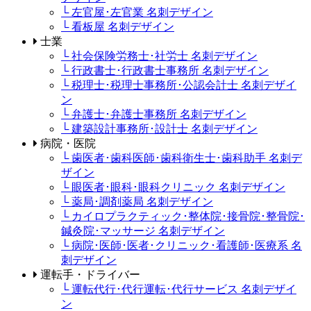
└ 左官屋･左官業 名刺デザイン
└ 看板屋 名刺デザイン
士業
└ 社会保険労務士･社労士 名刺デザイン
└ 行政書士･行政書士事務所 名刺デザイン
└ 税理士･税理士事務所･公認会計士 名刺デザイ
ン
└ 弁護士･弁護士事務所 名刺デザイン
└ 建築設計事務所･設計士 名刺デザイン
病院・医院
└ 歯医者･歯科医師･歯科衛生士･歯科助手 名刺デ
ザイン
└ 眼医者･眼科･眼科クリニック 名刺デザイン
└ 薬局･調剤薬局 名刺デザイン
└ カイロプラクティック･整体院･接骨院･整骨院･
鍼灸院･マッサージ 名刺デザイン
└ 病院･医師･医者･クリニック･看護師･医療系 名
刺デザイン
運転手・ドライバー
└ 運転代行･代行運転･代行サービス 名刺デザイ
ン