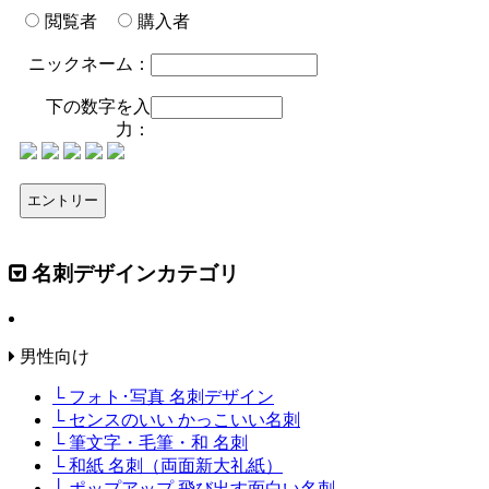
閲覧者
購入者
ニックネーム：
下の数字を入
力：
名刺デザインカテゴリ
男性向け
└ フォト･写真 名刺デザイン
└ センスのいい かっこいい名刺
└ 筆文字・毛筆・和 名刺
└ 和紙 名刺（両面新大礼紙）
└ ポップアップ 飛び出す面白い名刺