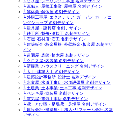
└ 防水屋･シーリング工事屋 名刺デザイン
└ 瓦職人･屋根工事業･屋根屋 名刺デザイン
└ 解体業･解体屋 名刺デザイン
└ 外構工事屋･エクステリア･ガーデン･ガーデニ
ングショップ 名刺デザイン
└ 建具屋・建具店 名刺デザイン
└ 鉄工所･製缶･溶接工 名刺デザイン
└ 石屋･石材店･石工 名刺デザイン
└ 建築板金･板金屋根･外壁板金･板金屋 名刺デザ
イン
└ 造園屋･庭師･植木屋 名刺デザイン
└ クロス屋･内装業 名刺デザイン
└ 清掃業･ハウスクリーニング 名刺デザイン
└ 大工･建築大工 名刺デザイン
└ 建築設計事務所･設計士 名刺デザイン
└ 水道屋･水道工事店･水道設備屋 名刺デザイン
└ 土建業･土木事業･土木工事 名刺デザイン
└ ペンキ屋･塗装屋 名刺デザイン
└ 電気屋･電気工事店 名刺デザイン
└ 鳶・とび職・足場鳶・足場屋 名刺デザイン
└ 建設会社･建築屋･工務店･リフォーム会社 名刺
デザイン