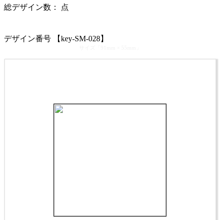
総デザイン数：
点
カテゴリ >
カギ屋･防犯設備士 名刺デザイン
デザイン番号 【key-SM-028】
サイズ「91mm × 55mm」