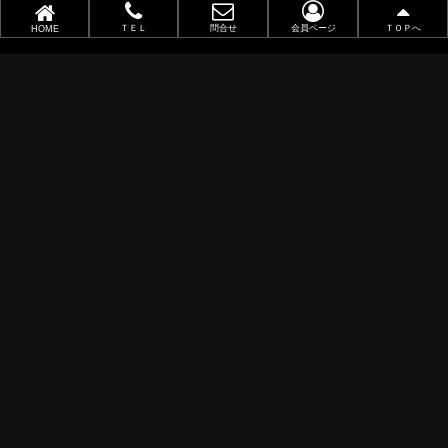
職業別で選ぶ
ＴＥＬ
問合せ
会員ページ
ＴＯＰへ
HOME
金(ゴールド)・銀(シルバー)印刷
似顔絵名刺
レーザー加工
ポイントカード
ショップカード
アクセサリー用台紙
サンキューカード
タグ
オリジナル名刺作成
データ入稿
既存名刺注文