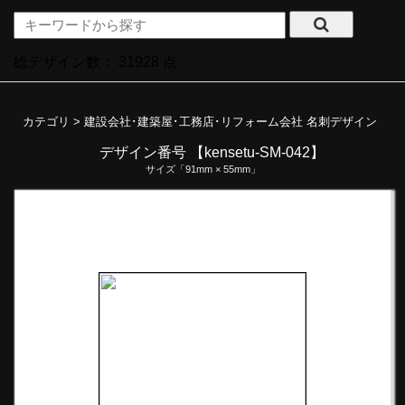
総デザイン数：
31928
点
カテゴリ >
建設会社･建築屋･工務店･リフォーム会社 名刺デザイン
デザイン番号 【kensetu-SM-042】
サイズ「91mm × 55mm」