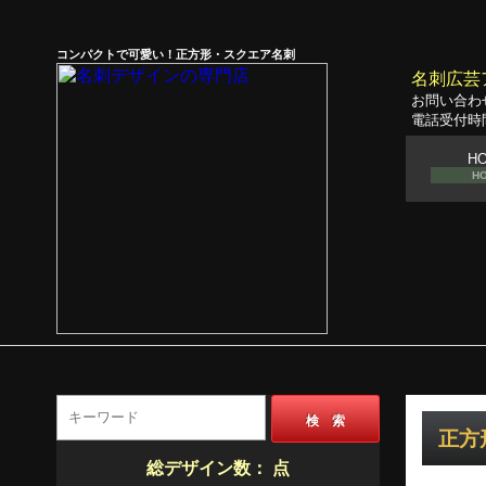
コンパクトで可愛い！正方形・スクエア名刺
名刺広芸
お問い合わ
電話受付時間
H
H
検 索
正方
総デザイン数：
点