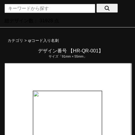
総デザイン数：
31928
点
カテゴリ >
qrコード入り名刺
デザイン番号 【HR-QR-001】
サイズ「91mm × 55mm」