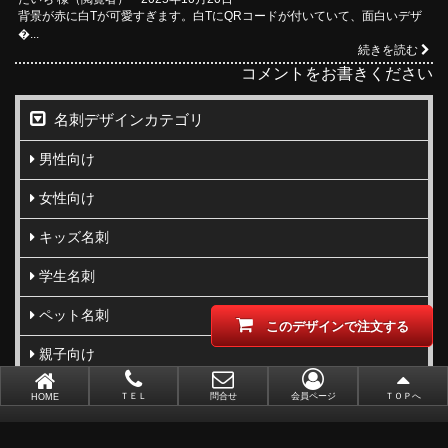
背景が赤に白Tが可愛すぎます。白TにQRコードが付いていて、面白いデザ
�...
続きを読む
コメントをお書きください
名刺デザインカテゴリ
男性向け
女性向け
キッズ名刺
学生名刺
ペット名刺
このデザインで注文する
親子向け
写真名刺
ＴＥＬ
問合せ
会員ページ
ＴＯＰへ
HOME
柄･模様･イラスト名刺