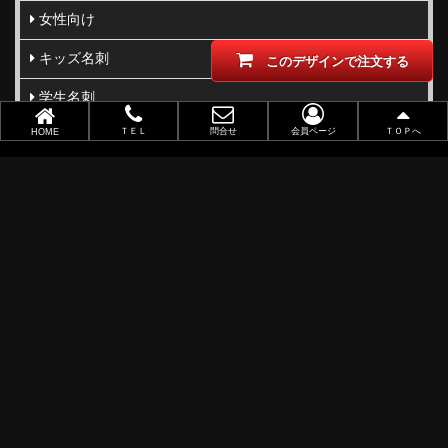
女性向け
キッズ名刺
このデザインで注文する
学生名刺
ＴＥＬ
問合せ
会員ページ
ＴＯＰへ
HOME
ペット名刺
親子向け
写真名刺
柄･模様･イラスト名刺
型抜き･切り抜き名刺
ビジネス向け
職業別で選ぶ
金(ゴールド)・銀(シルバー)印刷