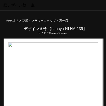
総デザイン数：
点
カテゴリ >
花屋・フラワーショップ・園芸店
デザイン番号 【hanaya-NI-HA-139】
サイズ「91mm × 55mm」