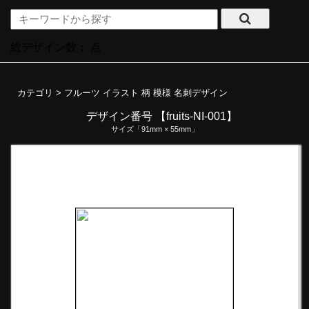
総デザイン数：
点
カテゴリ >
フルーツ イラスト 柄 模様 名刺デザイン
デザイン番号 【fruits-NI-001】
サイズ「91mm × 55mm」