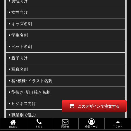
男性向け
女性向け
キッズ名刺
学生名刺
ペット名刺
親子向け
写真名刺
柄･模様･イラスト名刺
型抜き･切り抜き名刺
ビジネス向け
このデザインで注文する
職業別で選ぶ
金(ゴールド)・銀(シルバー)印刷
ＴＥＬ
問合せ
会員ページ
ＴＯＰへ
HOME