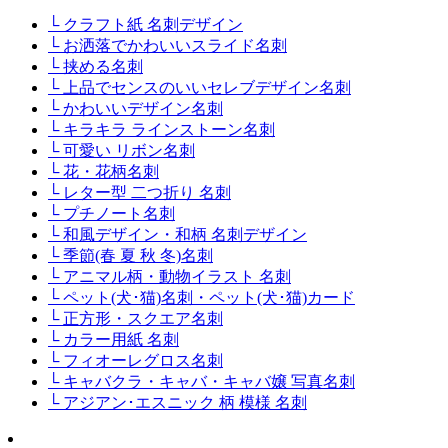
└ クラフト紙 名刺デザイン
└ お洒落でかわいいスライド名刺
└ 挟める名刺
└ 上品でセンスのいいセレブデザイン名刺
└ かわいいデザイン名刺
└ キラキラ ラインストーン名刺
└ 可愛い リボン名刺
└ 花・花柄名刺
└ レター型 二つ折り 名刺
└ プチノート名刺
└ 和風デザイン・和柄 名刺デザイン
└ 季節(春 夏 秋 冬)名刺
└ アニマル柄・動物イラスト 名刺
└ ペット(犬･猫)名刺・ペット(犬･猫)カード
└ 正方形・スクエア名刺
└ カラー用紙 名刺
└ フィオーレグロス名刺
└ キャバクラ・キャバ・キャバ嬢 写真名刺
└ アジアン･エスニック 柄 模様 名刺