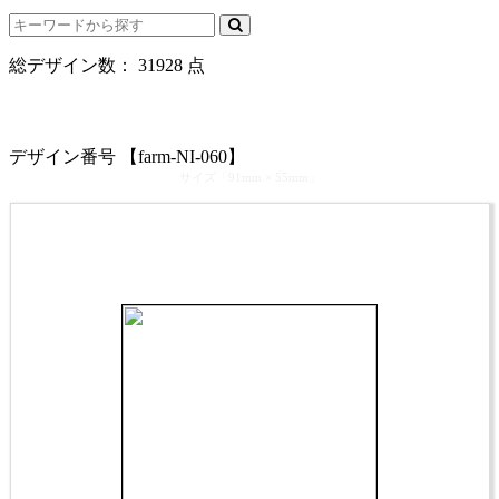
総デザイン数：
31928
点
カテゴリ >
農家･農場･農園･ファーム･農業･酪農･畜産･牧場 名刺デザイ
ン
デザイン番号 【farm-NI-060】
サイズ「91mm × 55mm」