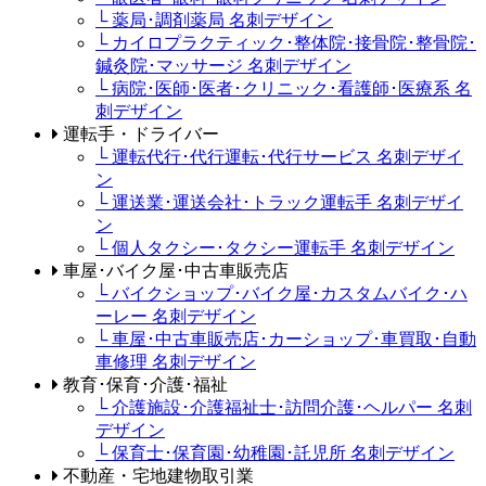
└ 薬局･調剤薬局 名刺デザイン
└ カイロプラクティック･整体院･接骨院･整骨院･
鍼灸院･マッサージ 名刺デザイン
└ 病院･医師･医者･クリニック･看護師･医療系 名
刺デザイン
運転手・ドライバー
└ 運転代行･代行運転･代行サービス 名刺デザイ
ン
└ 運送業･運送会社･トラック運転手 名刺デザイ
ン
└ 個人タクシー･タクシー運転手 名刺デザイン
車屋･バイク屋･中古車販売店
└ バイクショップ･バイク屋･カスタムバイク･ハ
ーレー 名刺デザイン
└ 車屋･中古車販売店･カーショップ･車買取･自動
車修理 名刺デザイン
教育･保育･介護･福祉
└ 介護施設･介護福祉士･訪問介護･ヘルパー 名刺
デザイン
└ 保育士･保育園･幼稚園･託児所 名刺デザイン
不動産・宅地建物取引業