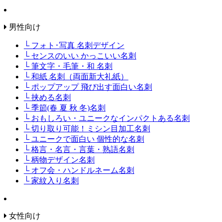
男性向け
└ フォト･写真 名刺デザイン
└ センスのいい かっこいい名刺
└ 筆文字・毛筆・和 名刺
└ 和紙 名刺（両面新大礼紙）
└ ポップアップ 飛び出す面白い名刺
└ 挟める名刺
└ 季節(春 夏 秋 冬)名刺
└ おもしろい・ユニークなインパクトある名刺
└ 切り取り可能！ミシン目加工名刺
└ ユニークで面白い 個性的な名刺
└ 格言・名言・言葉・熟語名刺
└ 柄物デザイン名刺
└ オフ会・ハンドルネーム名刺
└ 家紋入り名刺
女性向け