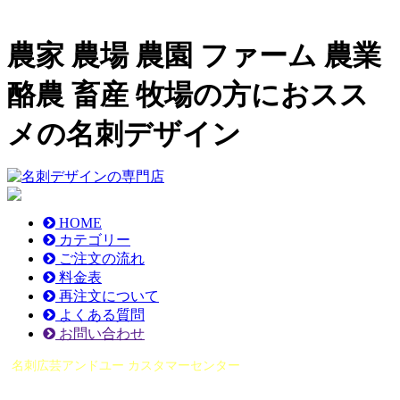
農家 農場 農園 ファーム 農業
酪農 畜産 牧場の方におスス
メの名刺デザイン
HOME
カテゴリー
ご注文の流れ
料金表
再注文について
よくある質問
お問い合わせ
名刺広芸アンドユー カスタマーセンター
（0565）21-1970
info@you-meishi.com
電話受付時間： 9：00～17：30（休業日を除く）