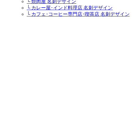
└ 焼肉屋 名刺デザイン
└ カレー屋･インド料理店 名刺デザイン
└ カフェ･コーヒー専門店･喫茶店 名刺デザイン
└ ステーキハウス･ステーキ屋 名刺デザイン
└ イタリア料理店･イタリアンレストラン･パスタ
屋 名刺デザイン
└ ラーメン屋・つけ麺屋 名刺デザイン
└ キャバクラ･キャバ･キャバ嬢 名刺デザイン
└ 居酒屋・ダイニングバー 名刺デザイン
└ すし屋･鮨屋･鮨職人･海鮮料理屋 名刺デザイン
└ そば屋 名刺デザイン
└ うどん屋 名刺デザイン
ケーキ屋・スウィーツ
└ パティシエ･ケーキ屋 名刺デザイン
販売ショップ
└ 盆栽園・盆栽士・盆栽職人・盆栽屋 名刺デザ
イン
└ 鮮魚店 名刺デザイン
└ 精肉店 名刺デザイン
└ お茶屋･お茶農家 名刺デザイン
└ バイクショップ･バイク屋･カスタムバイク･ハ
ーレー 名刺デザイン