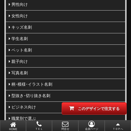
男性向け
女性向け
キッズ名刺
学生名刺
ペット名刺
親子向け
写真名刺
柄･模様･イラスト名刺
型抜き･切り抜き名刺
ビジネス向け
このデザインで注文する
職業別で選ぶ
金(ゴールド)・銀(シルバー)印刷
ＴＥＬ
問合せ
会員ページ
ＴＯＰへ
HOME