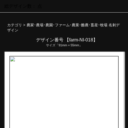
総デザイン数：
点
カテゴリ >
農家･農場･農園･ファーム･農業･酪農･畜産･牧場 名刺デ
ザイン
デザイン番号 【farm-NI-018】
サイズ「91mm × 55mm」