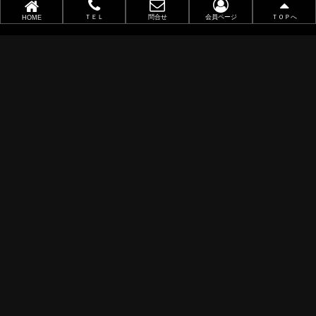
職業別で選ぶ
ＴＥＬ
問合せ
会員ページ
ＴＯＰへ
HOME
金(ゴールド)・銀(シルバー)印刷
似顔絵名刺
レーザー加工
ポイントカード
ショップカード
アクセサリー用台紙
サンキューカード
タグ
オリジナル名刺作成
データ入稿
既存名刺注文