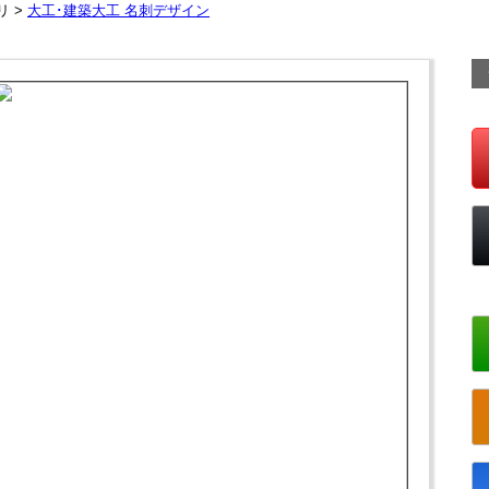
リ >
大工･建築大工 名刺デザイン