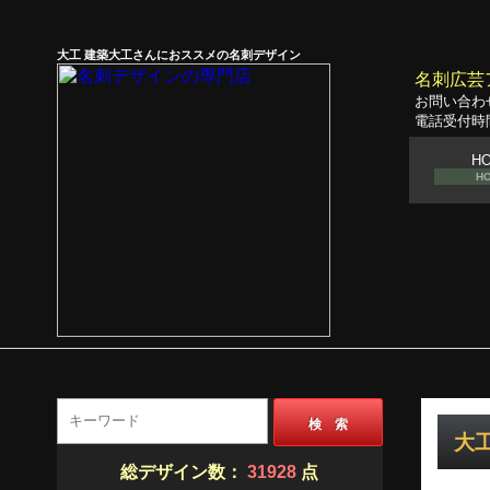
大工 建築大工さんにおススメの名刺デザイン
名刺広芸
お問い合わ
電話受付時間
H
H
検 索
大工
総デザイン数：
31928
点