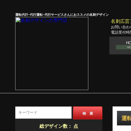
運転代行･代行運転･代行サービスさんにおススメの名刺デザイン
名刺広芸
お問い合わ
電話受付時間
H
H
検 索
運転
総デザイン数：
点