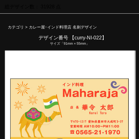
総デザイン数：
31928
点
カテゴリ >
カレー屋･インド料理店 名刺デザイン
デザイン番号 【curry-NI-022】
サイズ「91mm × 55mm」