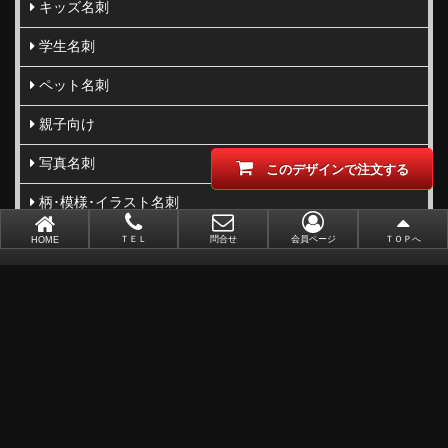
キッズ名刺
学生名刺
ペット名刺
親子向け
写真名刺
このデザインで注文する
柄･模様･イラスト名刺
型抜き･切り抜き名刺
ＴＥＬ
問合せ
会員ページ
ＴＯＰへ
HOME
ビジネス向け
職業別で選ぶ
金(ゴールド)・銀(シルバー)印刷
似顔絵名刺
レーザー加工