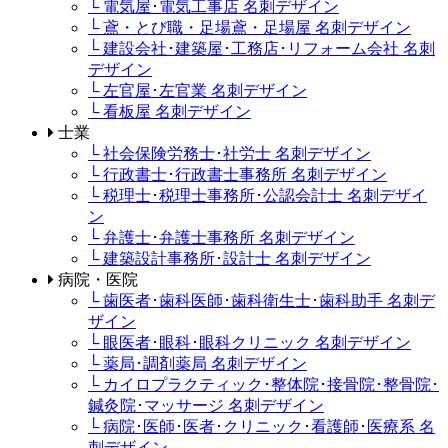
└ 電気屋･電気工事店 名刺デザイン
└ 鳶・とび職・足場鳶・足場屋 名刺デザイン
└ 建設会社･建築屋･工務店･リフォーム会社 名刺
デザイン
└ 左官屋･左官業 名刺デザイン
└ 看板屋 名刺デザイン
士業
└ 社会保険労務士･社労士 名刺デザイン
└ 行政書士･行政書士事務所 名刺デザイン
└ 税理士･税理士事務所･公認会計士 名刺デザイ
ン
└ 弁護士･弁護士事務所 名刺デザイン
└ 建築設計事務所･設計士 名刺デザイン
病院・医院
└ 歯医者･歯科医師･歯科衛生士･歯科助手 名刺デ
ザイン
└ 眼医者･眼科･眼科クリニック 名刺デザイン
└ 薬局･調剤薬局 名刺デザイン
└ カイロプラクティック･整体院･接骨院･整骨院･
鍼灸院･マッサージ 名刺デザイン
└ 病院･医師･医者･クリニック･看護師･医療系 名
刺デザイン