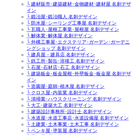
└ 建材販売･建築建材･金物建材･建材屋 名刺デザ
イン
└ 鍛冶屋･鍛冶職人 名刺デザイン
└ 防水屋･シーリング工事屋 名刺デザイン
└ 瓦職人･屋根工事業･屋根屋 名刺デザイン
└ 解体業･解体屋 名刺デザイン
└ 外構工事屋･エクステリア･ガーデン･ガーデニ
ングショップ 名刺デザイン
└ 建具屋・建具店 名刺デザイン
└ 鉄工所･製缶･溶接工 名刺デザイン
└ 石屋･石材店･石工 名刺デザイン
└ 建築板金･板金屋根･外壁板金･板金屋 名刺デザ
イン
└ 造園屋･庭師･植木屋 名刺デザイン
└ クロス屋･内装業 名刺デザイン
└ 清掃業･ハウスクリーニング 名刺デザイン
└ 大工･建築大工 名刺デザイン
└ 建築設計事務所･設計士 名刺デザイン
└ 水道屋･水道工事店･水道設備屋 名刺デザイン
└ 土建業･土木事業･土木工事 名刺デザイン
└ ペンキ屋･塗装屋 名刺デザイン