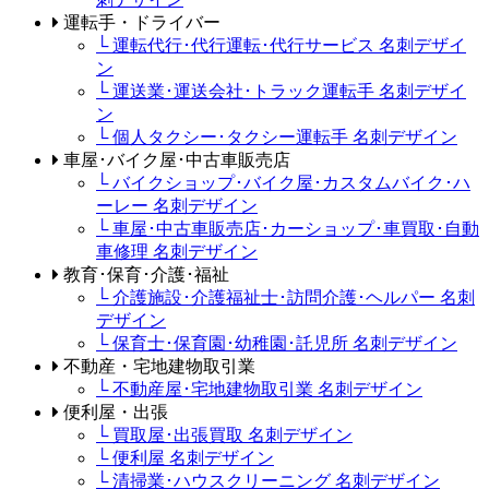
運転手・ドライバー
└ 運転代行･代行運転･代行サービス 名刺デザイ
ン
└ 運送業･運送会社･トラック運転手 名刺デザイ
ン
└ 個人タクシー･タクシー運転手 名刺デザイン
車屋･バイク屋･中古車販売店
└ バイクショップ･バイク屋･カスタムバイク･ハ
ーレー 名刺デザイン
└ 車屋･中古車販売店･カーショップ･車買取･自動
車修理 名刺デザイン
教育･保育･介護･福祉
└ 介護施設･介護福祉士･訪問介護･ヘルパー 名刺
デザイン
└ 保育士･保育園･幼稚園･託児所 名刺デザイン
不動産・宅地建物取引業
└ 不動産屋･宅地建物取引業 名刺デザイン
便利屋・出張
└ 買取屋･出張買取 名刺デザイン
└ 便利屋 名刺デザイン
└ 清掃業･ハウスクリーニング 名刺デザイン