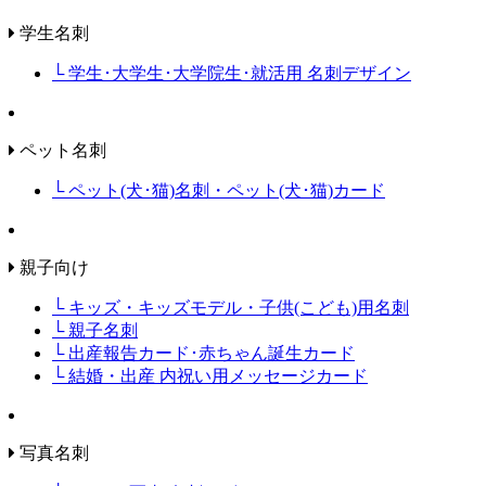
学生名刺
└ 学生･大学生･大学院生･就活用 名刺デザイン
ペット名刺
└ ペット(犬･猫)名刺・ペット(犬･猫)カード
親子向け
└ キッズ・キッズモデル・子供(こども)用名刺
└ 親子名刺
└ 出産報告カード･赤ちゃん誕生カード
└ 結婚・出産 内祝い用メッセージカード
写真名刺