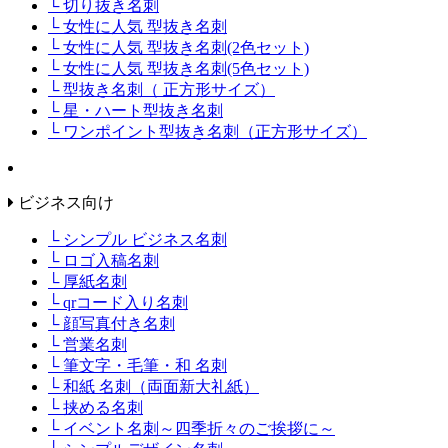
└ 切り抜き名刺
└ 女性に人気 型抜き名刺
└ 女性に人気 型抜き名刺(2色セット)
└ 女性に人気 型抜き名刺(5色セット)
└ 型抜き名刺（ 正方形サイズ）
└ 星・ハート型抜き名刺
└ ワンポイント型抜き名刺（正方形サイズ）
ビジネス向け
└ シンプル ビジネス名刺
└ ロゴ入稿名刺
└ 厚紙名刺
└ qrコード入り名刺
└ 顔写真付き名刺
└ 営業名刺
└ 筆文字・毛筆・和 名刺
└ 和紙 名刺（両面新大礼紙）
└ 挟める名刺
└ イベント名刺～四季折々のご挨拶に～