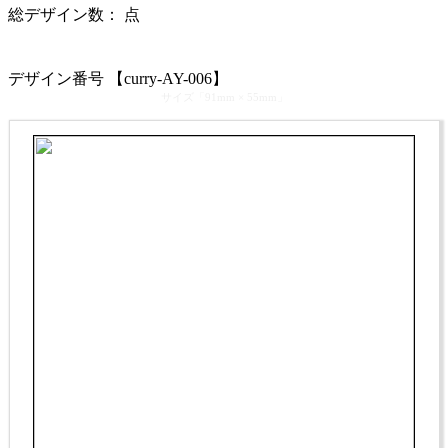
総デザイン数：
点
カテゴリ >
カレー屋･インド料理店 名刺デザイン
デザイン番号 【curry-AY-006】
サイズ「91mm × 55mm」