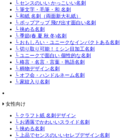
└ センスのいい かっこいい名刺
└ 筆文字・毛筆・和 名刺
└ 和紙 名刺（両面新大礼紙）
└ ポップアップ 飛び出す面白い名刺
└ 挟める名刺
└ 季節(春 夏 秋 冬)名刺
└ おもしろい・ユニークなインパクトある名刺
└ 切り取り可能！ミシン目加工名刺
└ ユニークで面白い 個性的な名刺
└ 格言・名言・言葉・熟語名刺
└ 柄物デザイン名刺
└ オフ会・ハンドルネーム名刺
└ 家紋入り名刺
女性向け
└ クラフト紙 名刺デザイン
└ お洒落でかわいいスライド名刺
└ 挟める名刺
└ 上品でセンスのいいセレブデザイン名刺