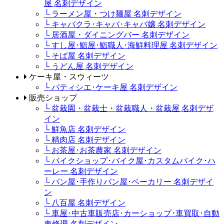
屋 名刺デザイン
└ ラーメン屋・つけ麺屋 名刺デザイン
└ キャバクラ･キャバ･キャバ嬢 名刺デザイン
└ 居酒屋・ダイニングバー 名刺デザイン
└ すし屋･鮨屋･鮨職人･海鮮料理屋 名刺デザイン
└ そば屋 名刺デザイン
└ うどん屋 名刺デザイン
ケーキ屋・スウィーツ
└ パティシエ･ケーキ屋 名刺デザイン
販売ショップ
└ 盆栽園・盆栽士・盆栽職人・盆栽屋 名刺デザ
イン
└ 鮮魚店 名刺デザイン
└ 精肉店 名刺デザイン
└ お茶屋･お茶農家 名刺デザイン
└ バイクショップ･バイク屋･カスタムバイク･ハ
ーレー 名刺デザイン
└ パン屋･手作りパン屋･ベーカリー 名刺デザイ
ン
└ 八百屋 名刺デザイン
└ 車屋･中古車販売店･カーショップ･車買取･自動
車修理 名刺デザイン