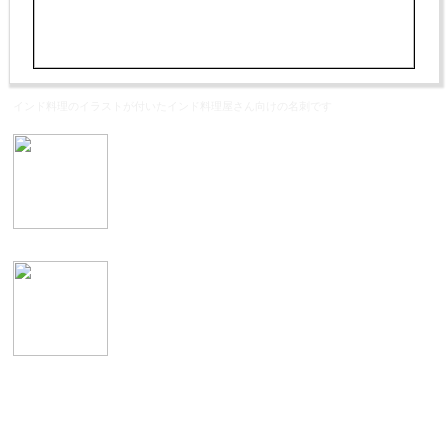
インド料理のイラストが付いたインド料理屋さん向けの名刺です
表
イメージ
カテゴリ >
カレー屋･インド料理店 名刺デザイン