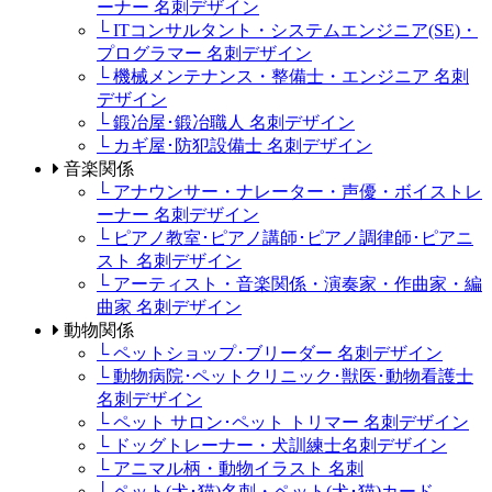
ーナー 名刺デザイン
└ ITコンサルタント・システムエンジニア(SE)・
プログラマー 名刺デザイン
└ 機械メンテナンス・整備士・エンジニア 名刺
デザイン
└ 鍛冶屋･鍛冶職人 名刺デザイン
└ カギ屋･防犯設備士 名刺デザイン
音楽関係
└ アナウンサー・ナレーター・声優・ボイストレ
ーナー 名刺デザイン
└ ピアノ教室･ピアノ講師･ピアノ調律師･ピアニ
スト 名刺デザイン
└ アーティスト・音楽関係・演奏家・作曲家・編
曲家 名刺デザイン
動物関係
└ ペットショップ･ブリーダー 名刺デザイン
└ 動物病院･ペットクリニック･獣医･動物看護士
名刺デザイン
└ ペット サロン･ペット トリマー 名刺デザイン
└ ドッグトレーナー・犬訓練士名刺デザイン
└ アニマル柄・動物イラスト 名刺
└ ペット(犬･猫)名刺・ペット(犬･猫)カード