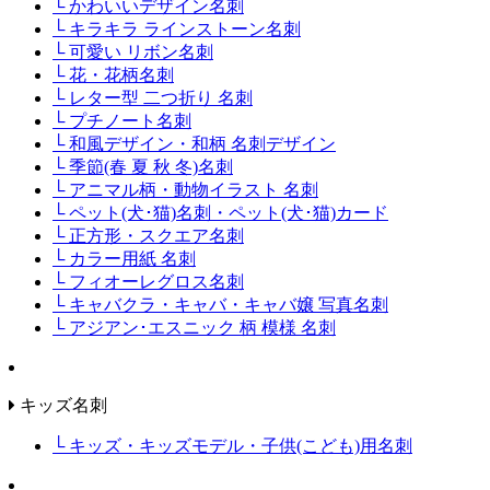
└ かわいいデザイン名刺
└ キラキラ ラインストーン名刺
└ 可愛い リボン名刺
└ 花・花柄名刺
└ レター型 二つ折り 名刺
└ プチノート名刺
└ 和風デザイン・和柄 名刺デザイン
└ 季節(春 夏 秋 冬)名刺
└ アニマル柄・動物イラスト 名刺
└ ペット(犬･猫)名刺・ペット(犬･猫)カード
└ 正方形・スクエア名刺
└ カラー用紙 名刺
└ フィオーレグロス名刺
└ キャバクラ・キャバ・キャバ嬢 写真名刺
└ アジアン･エスニック 柄 模様 名刺
キッズ名刺
└ キッズ・キッズモデル・子供(こども)用名刺