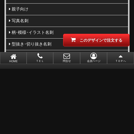
親子向け
写真名刺
柄･模様･イラスト名刺
このデザインで注文する
型抜き･切り抜き名刺
ビジネス向け
ＴＥＬ
問合せ
会員ページ
ＴＯＰへ
HOME
職業別で選ぶ
金(ゴールド)・銀(シルバー)印刷
似顔絵名刺
レーザー加工
ポイントカード
ショップカード