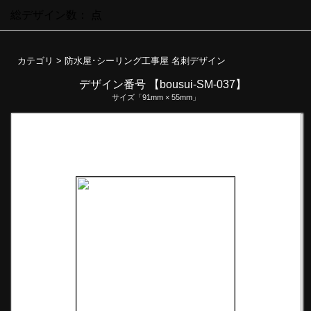
総デザイン数：
点
カテゴリ >
防水屋･シーリング工事屋 名刺デザイン
デザイン番号 【bousui-SM-037】
サイズ「91mm × 55mm」