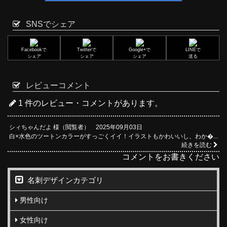
SNSでシェア
Facebookで
Twitterで
Google+で
LINEで
シェア
シェア
シェア
送る
レビューコメント
1 件のレビュー・コメントがあります。
シィちゃんだよ 様（閲覧者） 2025年09月03日
白×水色のツートンカラーがすっごくイイ！イラストもかわいいし、わか�...
続きを読む
コメントをお書きください
名刺デザインカテゴリ
男性向け
女性向け