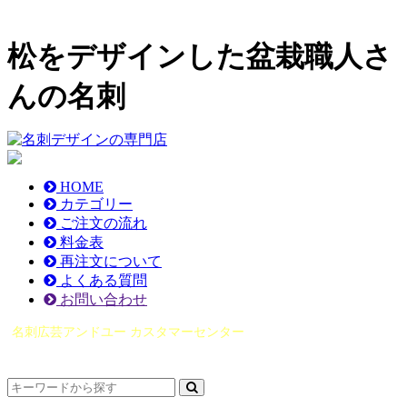
松をデザインした盆栽職人さ
んの名刺
HOME
カテゴリー
ご注文の流れ
料金表
再注文について
よくある質問
お問い合わせ
名刺広芸アンドユー カスタマーセンター
（0565）21-1970
info@you-meishi.com
電話受付時間： 9：00～17：30（休業日を除く）