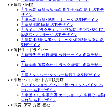
病院・医院
└ 歯医者･歯科医師･歯科衛生士･歯科助手 名刺デ
ザイン
└ 眼医者･眼科･眼科クリニック 名刺デザイン
└ 薬局･調剤薬局 名刺デザイン
└ カイロプラクティック･整体院･接骨院･整骨院･
鍼灸院･マッサージ 名刺デザイン
└ 病院･医師･医者･クリニック･看護師･医療系 名
刺デザイン
運転手・ドライバー
└ 運転代行･代行運転･代行サービス 名刺デザイ
ン
└ 運送業･運送会社･トラック運転手 名刺デザイ
ン
└ 個人タクシー･タクシー運転手 名刺デザイン
車屋･バイク屋･中古車販売店
└ バイクショップ･バイク屋･カスタムバイク･ハ
ーレー 名刺デザイン
└ 車屋･中古車販売店･カーショップ･車買取･自動
車修理 名刺デザイン
教育･保育･介護･福祉