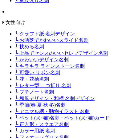
└ 家紋入り名刺
女性向け
└ クラフト紙 名刺デザイン
└ お洒落でかわいいスライド名刺
└ 挟める名刺
└ 上品でセンスのいいセレブデザイン名刺
└ かわいいデザイン名刺
└ キラキラ ラインストーン名刺
└ 可愛い リボン名刺
└ 花・花柄名刺
└ レター型 二つ折り 名刺
└ プチノート名刺
└ 和風デザイン・和柄 名刺デザイン
└ 季節(春 夏 秋 冬)名刺
└ アニマル柄・動物イラスト 名刺
└ ペット(犬･猫)名刺・ペット(犬･猫)カード
└ 正方形・スクエア名刺
└ カラー用紙 名刺
└ フィオーレグロス名刺