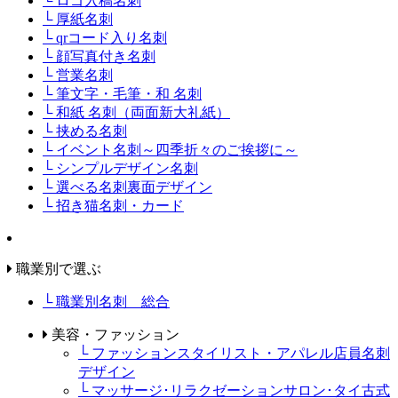
└ ロゴ入稿名刺
└ 厚紙名刺
└ qrコード入り名刺
└ 顔写真付き名刺
└ 営業名刺
└ 筆文字・毛筆・和 名刺
└ 和紙 名刺（両面新大礼紙）
└ 挟める名刺
└ イベント名刺～四季折々のご挨拶に～
└ シンプルデザイン名刺
└ 選べる名刺裏面デザイン
└ 招き猫名刺・カード
職業別で選ぶ
└ 職業別名刺 総合
美容・ファッション
└ ファッションスタイリスト・アパレル店員名刺
デザイン
└ マッサージ･リラクゼーションサロン･タイ古式