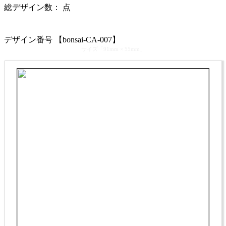
総デザイン数：
点
カテゴリ >
盆栽園・盆栽士・盆栽職人・盆栽屋 名刺デザイン
デザイン番号 【bonsai-CA-007】
サイズ「91mm × 55mm」