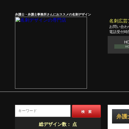
弁護士・弁護士事務所さんにおススメの名刺デザイン
名刺広芸
お問い合わ
電話受付時間
H
H
検 索
弁護士
総デザイン数：
点