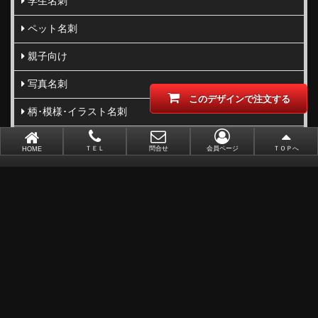
学生名刺
ペット名刺
親子向け
写真名刺
このデザインで注文する
柄･模様･イラスト名刺
型抜き･切り抜き名刺
ＴＥＬ
問合せ
会員ページ
ＴＯＰへ
HOME
ビジネス向け
職業別で選ぶ
金(ゴールド)・銀(シルバー)印刷
似顔絵名刺
レーザー加工
ポイントカード