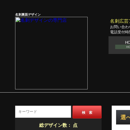
名刺裏面デザイン
名刺広芸
お問い合わ
電話受付時間
H
H
検 索
選べ
総デザイン数：
点