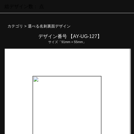
総デザイン数：
点
カテゴリ >
選べる名刺裏面デザイン
デザイン番号 【AY-UG-127】
サイズ「91mm × 55mm」