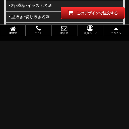
柄･模様･イラスト名刺
このデザインで注文する
型抜き･切り抜き名刺
ビジネス向け
ＴＥＬ
問合せ
会員ページ
ＴＯＰへ
HOME
職業別で選ぶ
金(ゴールド)・銀(シルバー)印刷
似顔絵名刺
レーザー加工
ポイントカード
ショップカード
アクセサリー用台紙
サンキューカード
タグ