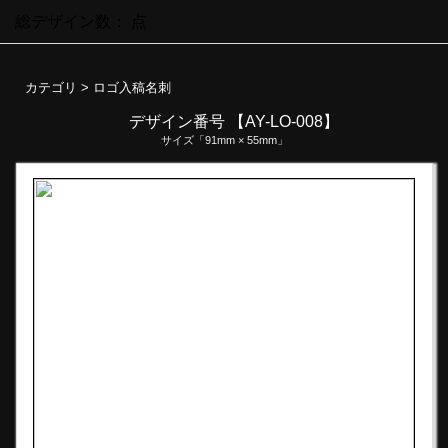
総デザイン数：
点
カテゴリ >
ロゴ入稿名刺
デザイン番号 【AY-LO-008】
サイズ「91mm × 55mm」