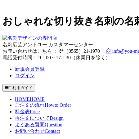
おしゃれな切り抜き名刺の名
名刺広芸アンドユー カスタマーセンター
お問い合わせはこちら ：
（0565）21-1970
info@you-me
電話受付時間： 9：00～17：30（休業日を除く）
新規会員登録
ログイン
ご利用ガイド
HOME
HOME
ご注文の流れ
Howto Order
料金表
Price
再注文について
Design
よくある質問
Question
お問い合わせ
Contact