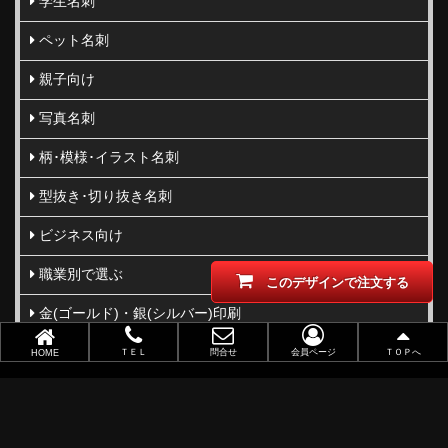
学生名刺
ペット名刺
親子向け
写真名刺
柄･模様･イラスト名刺
型抜き･切り抜き名刺
ビジネス向け
職業別で選ぶ
このデザインで注文する
金(ゴールド)・銀(シルバー)印刷
似顔絵名刺
ＴＥＬ
問合せ
会員ページ
ＴＯＰへ
HOME
レーザー加工
ポイントカード