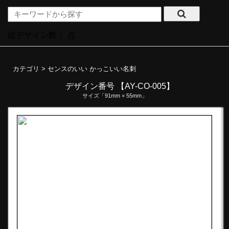
総デザイン数：
点
カテゴリ >
センスのいい かっこいい名刺
デザイン番号 【AY-CO-005】
サイズ「91mm × 55mm」