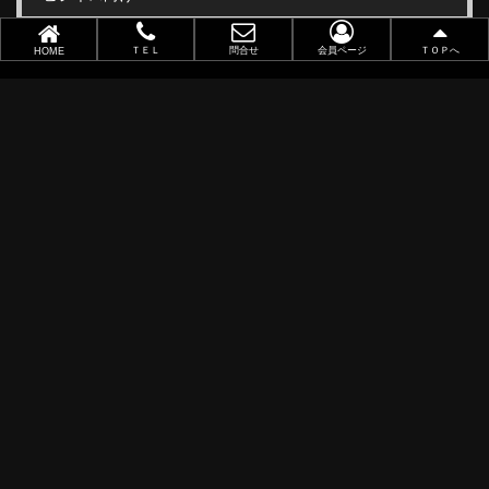
職業別で選ぶ
ＴＥＬ
問合せ
会員ページ
ＴＯＰへ
HOME
金(ゴールド)・銀(シルバー)印刷
似顔絵名刺
レーザー加工
ポイントカード
ショップカード
アクセサリー用台紙
サンキューカード
タグ
オリジナル名刺作成
データ入稿