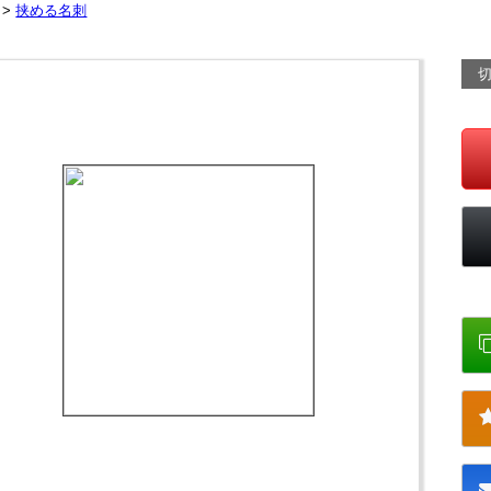
 >
挟める名刺