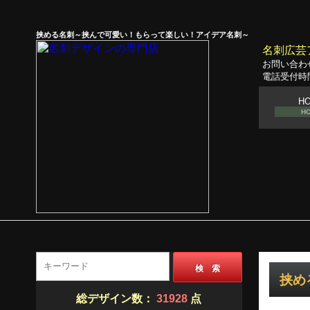
挟める名刺～挟んで可愛い！もらって楽しい！アイデア名刺～
名刺広芸
お問い合わ
電話受付時間
H
H
検 索
挟める
総デザイン数：
31928
点