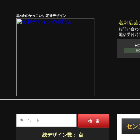
黒×金のかっこいい定番デザイン
名刺広芸
お問い合わ
電話受付時間
H
H
検 索
セン
総デザイン数：
点