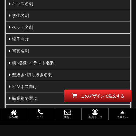
キッズ名刺
学生名刺
ペット名刺
親子向け
写真名刺
柄･模様･イラスト名刺
型抜き･切り抜き名刺
ビジネス向け
このデザインで注文する
職業別で選ぶ
金(ゴールド)・銀(シルバー)印刷
ＴＥＬ
問合せ
会員ページ
ＴＯＰへ
HOME
似顔絵名刺
レーザー加工