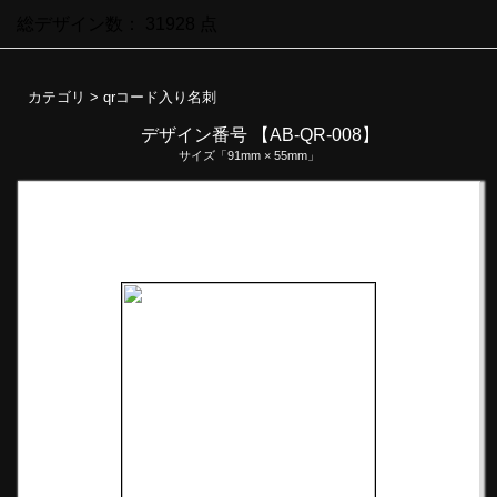
総デザイン数：
31928
点
カテゴリ >
qrコード入り名刺
デザイン番号 【AB-QR-008】
サイズ「91mm × 55mm」