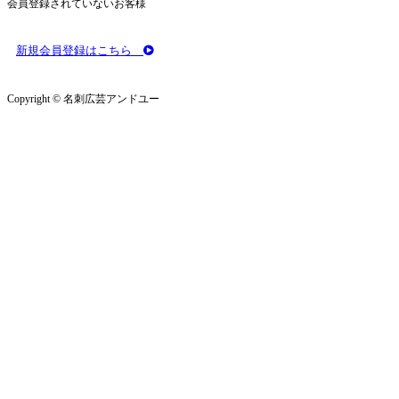
会員登録されていないお客様
新規会員登録はこちら
Copyright © 名刺広芸アンドユー