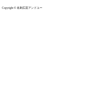
Copyright © 名刺広芸アンドユー