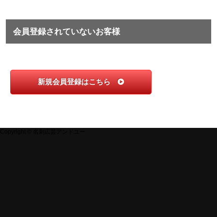
会員登録されていないお客様
新規会員登録はこちら
Copyright © 名刺広芸アンドユー