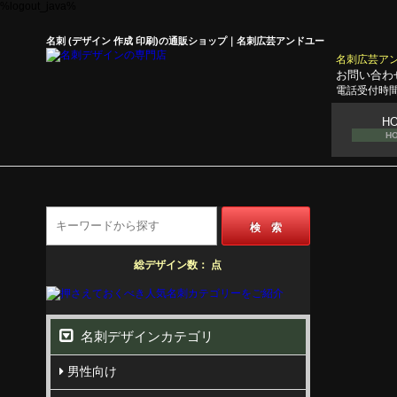
%logout_java%
名刺 (デザイン 作成 印刷)の通販ショップ｜名刺広芸アンドユー
名刺広芸ア
お問い合わ
電話受付時間
H
H
検 索
総デザイン数：
点
名刺デザインカテゴリ
男性向け