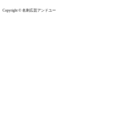
Copyright © 名刺広芸アンドユー