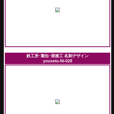
鉄工所･製缶･溶接工 名刺デザイン
yousetu-NI-028