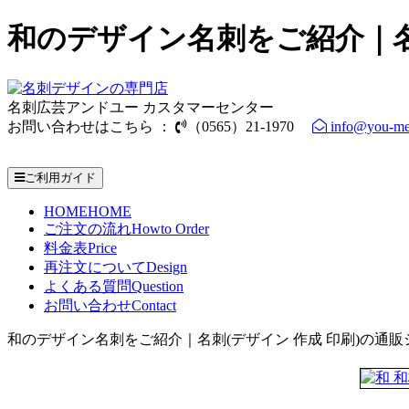
和のデザイン名刺をご紹介｜名
名刺広芸アンドユー カスタマーセンター
お問い合わせはこちら ：
（0565）21-1970
info@you-me
電話受付時間： 9：00～17：30（休業日を除く）
ご利用ガイド
HOME
HOME
ご注文の流れ
Howto Order
料金表
Price
再注文について
Design
よくある質問
Question
お問い合わせ
Contact
和のデザイン名刺をご紹介｜名刺(デザイン 作成 印刷)の通販