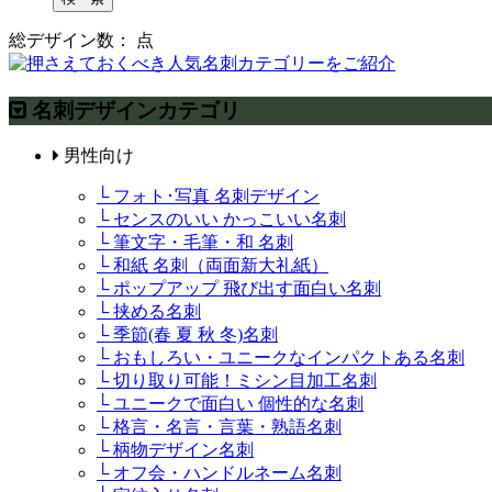
総デザイン数：
点
名刺デザインカテゴリ
男性向け
└ フォト･写真 名刺デザイン
└ センスのいい かっこいい名刺
└ 筆文字・毛筆・和 名刺
└ 和紙 名刺（両面新大礼紙）
└ ポップアップ 飛び出す面白い名刺
└ 挟める名刺
└ 季節(春 夏 秋 冬)名刺
└ おもしろい・ユニークなインパクトある名刺
└ 切り取り可能！ミシン目加工名刺
└ ユニークで面白い 個性的な名刺
└ 格言・名言・言葉・熟語名刺
└ 柄物デザイン名刺
└ オフ会・ハンドルネーム名刺