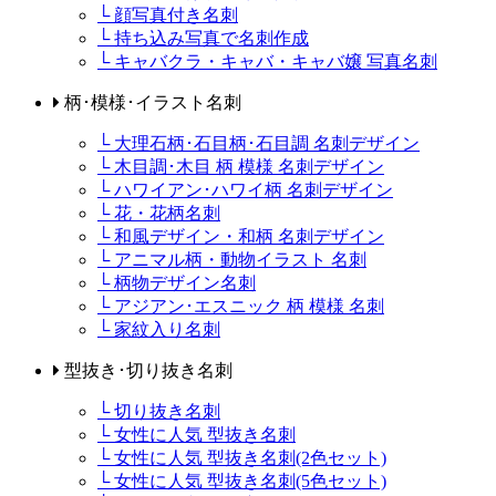
└ 顔写真付き名刺
└ 持ち込み写真で名刺作成
└ キャバクラ・キャバ・キャバ嬢 写真名刺
柄･模様･イラスト名刺
└ 大理石柄･石目柄･石目調 名刺デザイン
└ 木目調･木目 柄 模様 名刺デザイン
└ ハワイアン･ハワイ柄 名刺デザイン
└ 花・花柄名刺
└ 和風デザイン・和柄 名刺デザイン
└ アニマル柄・動物イラスト 名刺
└ 柄物デザイン名刺
└ アジアン･エスニック 柄 模様 名刺
└ 家紋入り名刺
型抜き･切り抜き名刺
└ 切り抜き名刺
└ 女性に人気 型抜き名刺
└ 女性に人気 型抜き名刺(2色セット)
└ 女性に人気 型抜き名刺(5色セット)