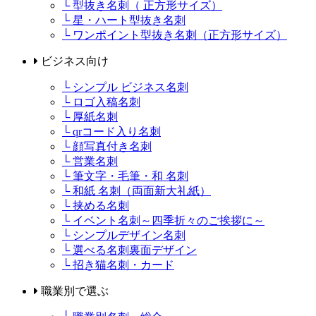
└ 型抜き名刺（ 正方形サイズ）
└ 星・ハート型抜き名刺
└ ワンポイント型抜き名刺（正方形サイズ）
ビジネス向け
└ シンプル ビジネス名刺
└ ロゴ入稿名刺
└ 厚紙名刺
└ qrコード入り名刺
└ 顔写真付き名刺
└ 営業名刺
└ 筆文字・毛筆・和 名刺
└ 和紙 名刺（両面新大礼紙）
└ 挟める名刺
└ イベント名刺～四季折々のご挨拶に～
└ シンプルデザイン名刺
└ 選べる名刺裏面デザイン
└ 招き猫名刺・カード
職業別で選ぶ