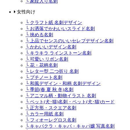
└ 家紋入り名刺
女性向け
└ クラフト紙 名刺デザイン
└ お洒落でかわいいスライド名刺
└ 挟める名刺
└ 上品でセンスのいいセレブデザイン名刺
└ かわいいデザイン名刺
└ キラキラ ラインストーン名刺
└ 可愛い リボン名刺
└ 花・花柄名刺
└ レター型 二つ折り 名刺
└ プチノート名刺
└ 和風デザイン・和柄 名刺デザイン
└ 季節(春 夏 秋 冬)名刺
└ アニマル柄・動物イラスト 名刺
└ ペット(犬･猫)名刺・ペット(犬･猫)カード
└ 正方形・スクエア名刺
└ カラー用紙 名刺
└ フィオーレグロス名刺
└ キャバクラ・キャバ・キャバ嬢 写真名刺