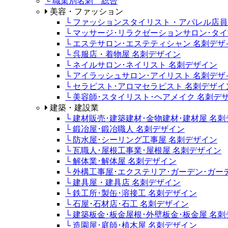
└ 職業別名刺 総合
美容・ファッション
└ ファッションスタイリスト・アパレル店
└ マッサージ･リラクゼーションサロン･タ
└ エステサロン･エステティシャン 名刺デザ
└ 呉服店・着物屋 名刺デザイン
└ ネイルサロン･ネイリスト 名刺デザイン
└ アイラッシュサロン･アイリスト 名刺デザ
└ セラピスト･アロマセラピスト 名刺デザイ
└ 美容師･スタイリスト･ヘアメイク 名刺デ
建築・建設業
└ 建材販売･建築建材･金物建材･建材屋 名
└ 鍛冶屋･鍛冶職人 名刺デザイン
└ 防水屋･シーリング工事屋 名刺デザイン
└ 瓦職人･屋根工事業･屋根屋 名刺デザイン
└ 解体業･解体屋 名刺デザイン
└ 外構工事屋･エクステリア･ガーデン･ガ
└ 建具屋・建具店 名刺デザイン
└ 鉄工所･製缶･溶接工 名刺デザイン
└ 石屋･石材店･石工 名刺デザイン
└ 建築板金･板金屋根･外壁板金･板金屋 名
└ 造園屋･庭師･植木屋 名刺デザイン