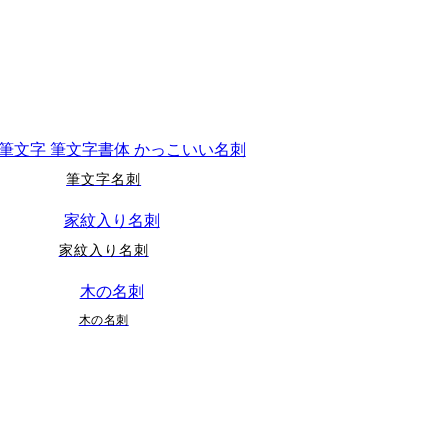
筆文字名刺
家紋入り名刺
木の名刺