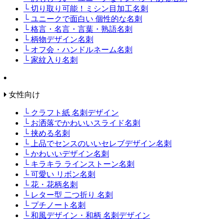
└ 切り取り可能！ミシン目加工名刺
└ ユニークで面白い 個性的な名刺
└ 格言・名言・言葉・熟語名刺
└ 柄物デザイン名刺
└ オフ会・ハンドルネーム名刺
└ 家紋入り名刺
女性向け
└ クラフト紙 名刺デザイン
└ お洒落でかわいいスライド名刺
└ 挟める名刺
└ 上品でセンスのいいセレブデザイン名刺
└ かわいいデザイン名刺
└ キラキラ ラインストーン名刺
└ 可愛い リボン名刺
└ 花・花柄名刺
└ レター型 二つ折り 名刺
└ プチノート名刺
└ 和風デザイン・和柄 名刺デザイン