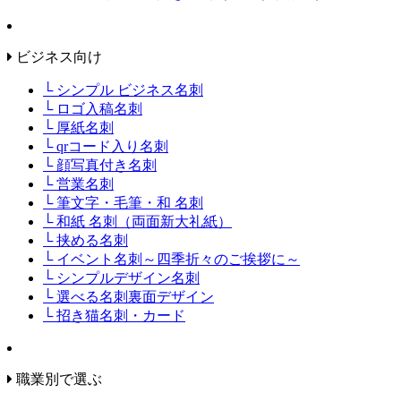
ビジネス向け
└ シンプル ビジネス名刺
└ ロゴ入稿名刺
└ 厚紙名刺
└ qrコード入り名刺
└ 顔写真付き名刺
└ 営業名刺
└ 筆文字・毛筆・和 名刺
└ 和紙 名刺（両面新大礼紙）
└ 挟める名刺
└ イベント名刺～四季折々のご挨拶に～
└ シンプルデザイン名刺
└ 選べる名刺裏面デザイン
└ 招き猫名刺・カード
職業別で選ぶ