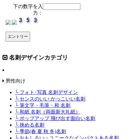
下の数字を入
力：
名刺デザインカテゴリ
男性向け
└ フォト･写真 名刺デザイン
└ センスのいい かっこいい名刺
└ 筆文字・毛筆・和 名刺
└ 和紙 名刺（両面新大礼紙）
└ ポップアップ 飛び出す面白い名刺
└ 挟める名刺
└ 季節(春 夏 秋 冬)名刺
└ おもしろい・ユニークなインパクトある名刺