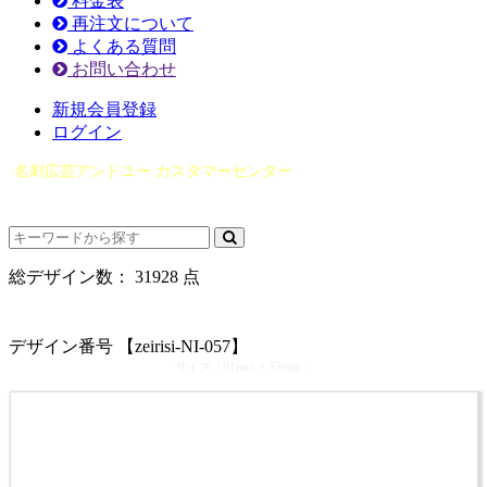
料金表
再注文について
よくある質問
お問い合わせ
新規会員登録
ログイン
名刺広芸アンドユー カスタマーセンター
（0565）21-1970
info@you-meishi.com
電話受付時間： 9：00～17：30（休業日を除く）
総デザイン数：
31928
点
カテゴリ >
税理士･税理士事務所･公認会計士 名刺デザイン
デザイン番号 【zeirisi-NI-057】
サイズ「91mm × 55mm」