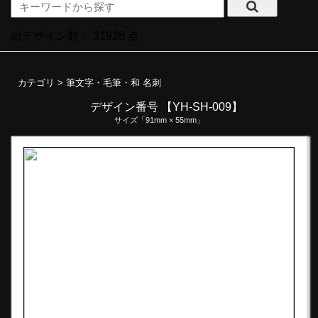
総デザイン数：
31928
点
カテゴリ >
筆文字・毛筆・和 名刺
デザイン番号 【YH-SH-009】
サイズ「91mm × 55mm」