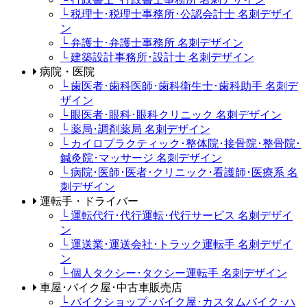
└ 税理士･税理士事務所･公認会計士 名刺デザイ
ン
└ 弁護士･弁護士事務所 名刺デザイン
└ 建築設計事務所･設計士 名刺デザイン
病院・医院
└ 歯医者･歯科医師･歯科衛生士･歯科助手 名刺デ
ザイン
└ 眼医者･眼科･眼科クリニック 名刺デザイン
└ 薬局･調剤薬局 名刺デザイン
└ カイロプラクティック･整体院･接骨院･整骨院･
鍼灸院･マッサージ 名刺デザイン
└ 病院･医師･医者･クリニック･看護師･医療系 名
刺デザイン
運転手・ドライバー
└ 運転代行･代行運転･代行サービス 名刺デザイ
ン
└ 運送業･運送会社･トラック運転手 名刺デザイ
ン
└ 個人タクシー･タクシー運転手 名刺デザイン
車屋･バイク屋･中古車販売店
└ バイクショップ･バイク屋･カスタムバイク･ハ