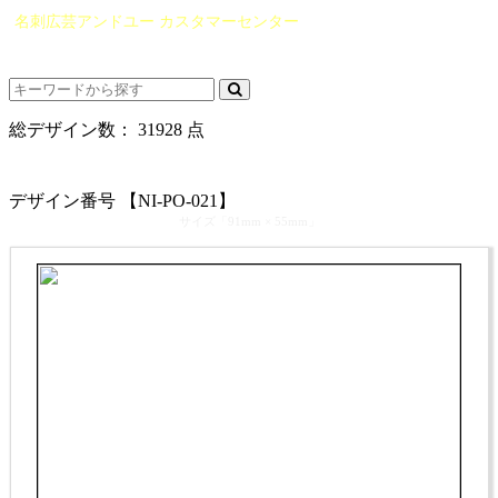
名刺広芸アンドユー カスタマーセンター
（0565）21-1970
info@you-meishi.com
電話受付時間： 9：00～17：30（休業日を除く）
総デザイン数：
31928
点
カテゴリ >
フォト･写真 名刺デザイン
デザイン番号 【NI-PO-021】
サイズ「91mm × 55mm」