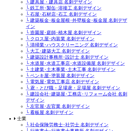
└ 建具屋・建具店 名刺デザイン
└ 鉄工所･製缶･溶接工 名刺デザイン
└ 石屋･石材店･石工 名刺デザイン
└ 建築板金･板金屋根･外壁板金･板金屋 名刺デザ
イン
└ 造園屋･庭師･植木屋 名刺デザイン
└ クロス屋･内装業 名刺デザイン
└ 清掃業･ハウスクリーニング 名刺デザイン
└ 大工･建築大工 名刺デザイン
└ 建築設計事務所･設計士 名刺デザイン
└ 水道屋･水道工事店･水道設備屋 名刺デザイン
└ 土建業･土木事業･土木工事 名刺デザイン
└ ペンキ屋･塗装屋 名刺デザイン
└ 電気屋･電気工事店 名刺デザイン
└ 鳶・とび職・足場鳶・足場屋 名刺デザイン
└ 建設会社･建築屋･工務店･リフォーム会社 名刺
デザイン
└ 左官屋･左官業 名刺デザイン
└ 看板屋 名刺デザイン
士業
└ 社会保険労務士･社労士 名刺デザイン
└ 行政書士･行政書士事務所 名刺デザイン