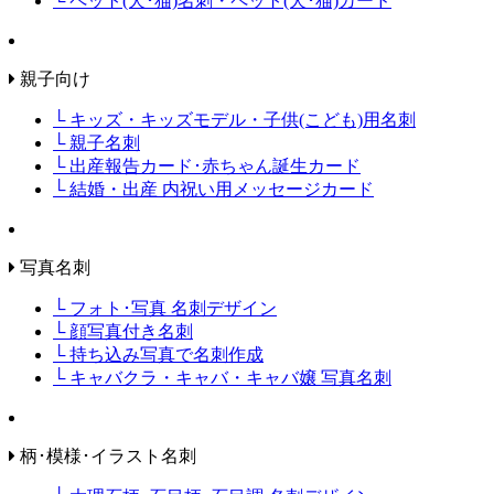
└ ペット(犬･猫)名刺・ペット(犬･猫)カード
親子向け
└ キッズ・キッズモデル・子供(こども)用名刺
└ 親子名刺
└ 出産報告カード･赤ちゃん誕生カード
└ 結婚・出産 内祝い用メッセージカード
写真名刺
└ フォト･写真 名刺デザイン
└ 顔写真付き名刺
└ 持ち込み写真で名刺作成
└ キャバクラ・キャバ・キャバ嬢 写真名刺
柄･模様･イラスト名刺