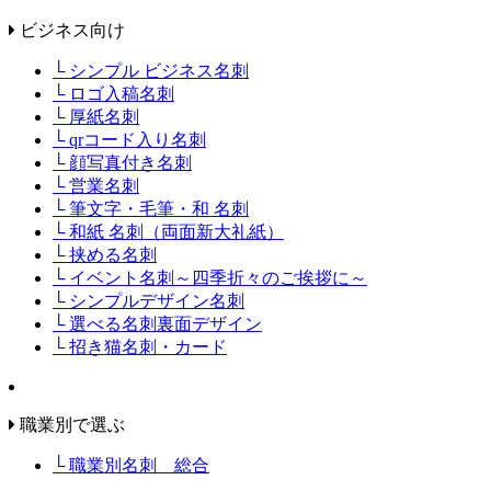
ビジネス向け
└ シンプル ビジネス名刺
└ ロゴ入稿名刺
└ 厚紙名刺
└ qrコード入り名刺
└ 顔写真付き名刺
└ 営業名刺
└ 筆文字・毛筆・和 名刺
└ 和紙 名刺（両面新大礼紙）
└ 挟める名刺
└ イベント名刺～四季折々のご挨拶に～
└ シンプルデザイン名刺
└ 選べる名刺裏面デザイン
└ 招き猫名刺・カード
職業別で選ぶ
└ 職業別名刺 総合