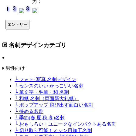
力：
名刺デザインカテゴリ
男性向け
└ フォト･写真 名刺デザイン
└ センスのいい かっこいい名刺
└ 筆文字・毛筆・和 名刺
└ 和紙 名刺（両面新大礼紙）
└ ポップアップ 飛び出す面白い名刺
└ 挟める名刺
└ 季節(春 夏 秋 冬)名刺
└ おもしろい・ユニークなインパクトある名刺
└ 切り取り可能！ミシン目加工名刺