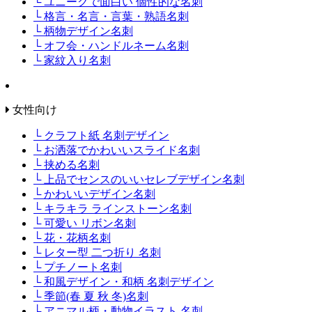
└ ユニークで面白い 個性的な名刺
└ 格言・名言・言葉・熟語名刺
└ 柄物デザイン名刺
└ オフ会・ハンドルネーム名刺
└ 家紋入り名刺
女性向け
└ クラフト紙 名刺デザイン
└ お洒落でかわいいスライド名刺
└ 挟める名刺
└ 上品でセンスのいいセレブデザイン名刺
└ かわいいデザイン名刺
└ キラキラ ラインストーン名刺
└ 可愛い リボン名刺
└ 花・花柄名刺
└ レター型 二つ折り 名刺
└ プチノート名刺
└ 和風デザイン・和柄 名刺デザイン
└ 季節(春 夏 秋 冬)名刺
└ アニマル柄・動物イラスト 名刺