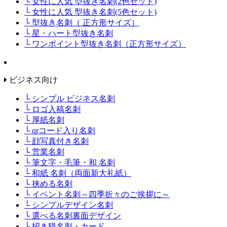
└ 女性に人気 型抜き名刺(2色セット)
└ 女性に人気 型抜き名刺(5色セット)
└ 型抜き名刺（ 正方形サイズ）
└ 星・ハート型抜き名刺
└ ワンポイント型抜き名刺（正方形サイズ）
ビジネス向け
└ シンプル ビジネス名刺
└ ロゴ入稿名刺
└ 厚紙名刺
└ qrコード入り名刺
└ 顔写真付き名刺
└ 営業名刺
└ 筆文字・毛筆・和 名刺
└ 和紙 名刺（両面新大礼紙）
└ 挟める名刺
└ イベント名刺～四季折々のご挨拶に～
└ シンプルデザイン名刺
└ 選べる名刺裏面デザイン
└ 招き猫名刺・カード