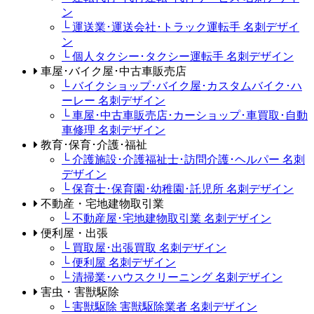
ン
└ 運送業･運送会社･トラック運転手 名刺デザイ
ン
└ 個人タクシー･タクシー運転手 名刺デザイン
車屋･バイク屋･中古車販売店
└ バイクショップ･バイク屋･カスタムバイク･ハ
ーレー 名刺デザイン
└ 車屋･中古車販売店･カーショップ･車買取･自動
車修理 名刺デザイン
教育･保育･介護･福祉
└ 介護施設･介護福祉士･訪問介護･ヘルパー 名刺
デザイン
└ 保育士･保育園･幼稚園･託児所 名刺デザイン
不動産・宅地建物取引業
└ 不動産屋･宅地建物取引業 名刺デザイン
便利屋・出張
└ 買取屋･出張買取 名刺デザイン
└ 便利屋 名刺デザイン
└ 清掃業･ハウスクリーニング 名刺デザイン
害虫・害獣駆除
└ 害獣駆除 害獣駆除業者 名刺デザイン