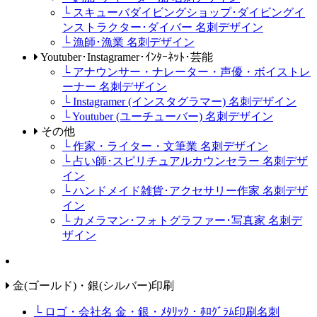
└ スキューバダイビングショップ･ダイビングイ
ンストラクター･ダイバー 名刺デザイン
└ 漁師･漁業 名刺デザイン
Youtuber･Instagramer･ｲﾝﾀｰﾈｯﾄ･芸能
└ アナウンサー・ナレーター・声優・ボイストレ
ーナー 名刺デザイン
└ Instagramer (インスタグラマー) 名刺デザイン
└ Youtuber (ユーチューバー) 名刺デザイン
その他
└ 作家・ライター・文筆業 名刺デザイン
└ 占い師･スピリチュアルカウンセラー 名刺デザ
イン
└ ハンドメイド雑貨･アクセサリー作家 名刺デザ
イン
└ カメラマン･フォトグラファー･写真家 名刺デ
ザイン
金(ゴールド)・銀(シルバー)印刷
└ ロゴ・会社名 金・銀・ﾒﾀﾘｯｸ・ﾎﾛｸﾞﾗﾑ印刷名刺