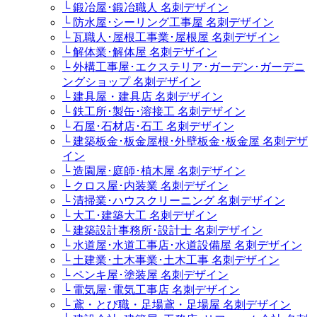
└ 鍛冶屋･鍛冶職人 名刺デザイン
└ 防水屋･シーリング工事屋 名刺デザイン
└ 瓦職人･屋根工事業･屋根屋 名刺デザイン
└ 解体業･解体屋 名刺デザイン
└ 外構工事屋･エクステリア･ガーデン･ガーデニ
ングショップ 名刺デザイン
└ 建具屋・建具店 名刺デザイン
└ 鉄工所･製缶･溶接工 名刺デザイン
└ 石屋･石材店･石工 名刺デザイン
└ 建築板金･板金屋根･外壁板金･板金屋 名刺デザ
イン
└ 造園屋･庭師･植木屋 名刺デザイン
└ クロス屋･内装業 名刺デザイン
└ 清掃業･ハウスクリーニング 名刺デザイン
└ 大工･建築大工 名刺デザイン
└ 建築設計事務所･設計士 名刺デザイン
└ 水道屋･水道工事店･水道設備屋 名刺デザイン
└ 土建業･土木事業･土木工事 名刺デザイン
└ ペンキ屋･塗装屋 名刺デザイン
└ 電気屋･電気工事店 名刺デザイン
└ 鳶・とび職・足場鳶・足場屋 名刺デザイン