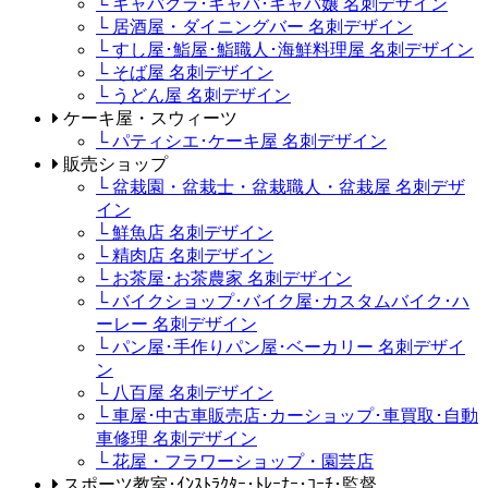
└ キャバクラ･キャバ･キャバ嬢 名刺デザイン
└ 居酒屋・ダイニングバー 名刺デザイン
└ すし屋･鮨屋･鮨職人･海鮮料理屋 名刺デザイン
└ そば屋 名刺デザイン
└ うどん屋 名刺デザイン
ケーキ屋・スウィーツ
└ パティシエ･ケーキ屋 名刺デザイン
販売ショップ
└ 盆栽園・盆栽士・盆栽職人・盆栽屋 名刺デザ
イン
└ 鮮魚店 名刺デザイン
└ 精肉店 名刺デザイン
└ お茶屋･お茶農家 名刺デザイン
└ バイクショップ･バイク屋･カスタムバイク･ハ
ーレー 名刺デザイン
└ パン屋･手作りパン屋･ベーカリー 名刺デザイ
ン
└ 八百屋 名刺デザイン
└ 車屋･中古車販売店･カーショップ･車買取･自動
車修理 名刺デザイン
└ 花屋・フラワーショップ・園芸店
スポーツ教室･ｲﾝｽﾄﾗｸﾀｰ･ﾄﾚｰﾅｰ･ｺｰﾁ･監督