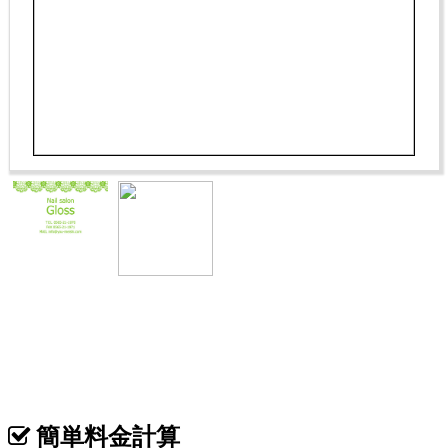
表
裏
カテゴリ >
名刺サイズ（表・裏）
簡単料金計算