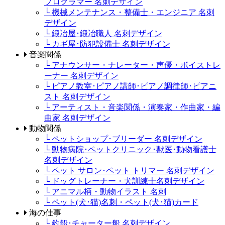
プログラマー 名刺デザイン
└ 機械メンテナンス・整備士・エンジニア 名刺
デザイン
└ 鍛冶屋･鍛冶職人 名刺デザイン
└ カギ屋･防犯設備士 名刺デザイン
音楽関係
└ アナウンサー・ナレーター・声優・ボイストレ
ーナー 名刺デザイン
└ ピアノ教室･ピアノ講師･ピアノ調律師･ピアニ
スト 名刺デザイン
└ アーティスト・音楽関係・演奏家・作曲家・編
曲家 名刺デザイン
動物関係
└ ペットショップ･ブリーダー 名刺デザイン
└ 動物病院･ペットクリニック･獣医･動物看護士
名刺デザイン
└ ペット サロン･ペット トリマー 名刺デザイン
└ ドッグトレーナー・犬訓練士名刺デザイン
└ アニマル柄・動物イラスト 名刺
└ ペット(犬･猫)名刺・ペット(犬･猫)カード
海の仕事
└ 釣船･チャーター船 名刺デザイン