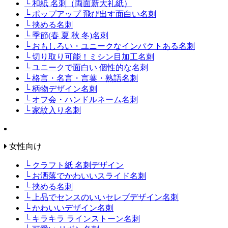
└ 和紙 名刺（両面新大礼紙）
└ ポップアップ 飛び出す面白い名刺
└ 挟める名刺
└ 季節(春 夏 秋 冬)名刺
└ おもしろい・ユニークなインパクトある名刺
└ 切り取り可能！ミシン目加工名刺
└ ユニークで面白い 個性的な名刺
└ 格言・名言・言葉・熟語名刺
└ 柄物デザイン名刺
└ オフ会・ハンドルネーム名刺
└ 家紋入り名刺
女性向け
└ クラフト紙 名刺デザイン
└ お洒落でかわいいスライド名刺
└ 挟める名刺
└ 上品でセンスのいいセレブデザイン名刺
└ かわいいデザイン名刺
└ キラキラ ラインストーン名刺