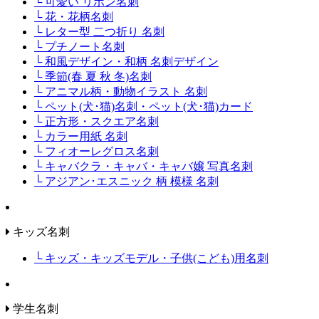
└ 可愛い リボン名刺
└ 花・花柄名刺
└ レター型 二つ折り 名刺
└ プチノート名刺
└ 和風デザイン・和柄 名刺デザイン
└ 季節(春 夏 秋 冬)名刺
└ アニマル柄・動物イラスト 名刺
└ ペット(犬･猫)名刺・ペット(犬･猫)カード
└ 正方形・スクエア名刺
└ カラー用紙 名刺
└ フィオーレグロス名刺
└ キャバクラ・キャバ・キャバ嬢 写真名刺
└ アジアン･エスニック 柄 模様 名刺
キッズ名刺
└ キッズ・キッズモデル・子供(こども)用名刺
学生名刺