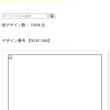
名刺広芸アンドユー カスタマーセンター
（0565）21-1970
info@you-meishi.com
電話受付時間： 9：00～17：30（休業日を除く）
総デザイン数：
31928
点
カテゴリ >
名刺サイズ（表・裏）
デザイン番号 【NI-PC-006】
サイズ「91mm × 55mm」