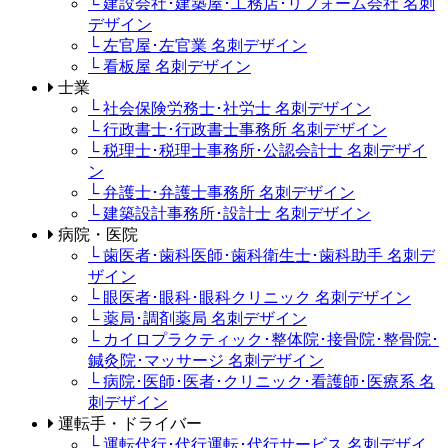
└ 建設会社･建築屋･工務店･リフォーム会社 名刺
デザイン
└ 左官屋･左官業 名刺デザイン
└ 看板屋 名刺デザイン
士業
└ 社会保険労務士･社労士 名刺デザイン
└ 行政書士･行政書士事務所 名刺デザイン
└ 税理士･税理士事務所･公認会計士 名刺デザイ
ン
└ 弁護士･弁護士事務所 名刺デザイン
└ 建築設計事務所･設計士 名刺デザイン
病院・医院
└ 歯医者･歯科医師･歯科衛生士･歯科助手 名刺デ
ザイン
└ 眼医者･眼科･眼科クリニック 名刺デザイン
└ 薬局･調剤薬局 名刺デザイン
└ カイロプラクティック･整体院･接骨院･整骨院･
鍼灸院･マッサージ 名刺デザイン
└ 病院･医師･医者･クリニック･看護師･医療系 名
刺デザイン
運転手・ドライバー
└ 運転代行･代行運転･代行サービス 名刺デザイ