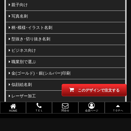
親子向け
写真名刺
柄･模様･イラスト名刺
型抜き･切り抜き名刺
ビジネス向け
職業別で選ぶ
金(ゴールド)・銀(シルバー)印刷
似顔絵名刺
このデザインで注文する
レーザー加工
ポイントカード
ＴＥＬ
問合せ
会員ページ
ＴＯＰへ
HOME
ショップカード
アクセサリー用台紙