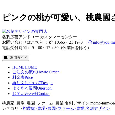
ピンクの桃が可愛い、桃農園
名刺広芸アンドユー カスタマーセンター
お問い合わせはこちら ：
（0565）21-1970
info@you-me
電話受付時間： 9：00～17：30（休業日を除く）
ご利用ガイド
HOME
HOME
ご注文の流れ
Howto Order
料金表
Price
再注文について
Design
よくある質問
Question
お問い合わせ
Contact
桃農家･農場･農園･ファーム･農業 名刺デザイン momo-farm-SM
カテゴリ >
桃農家･農場･農園･ファーム･農業 名刺デザイン