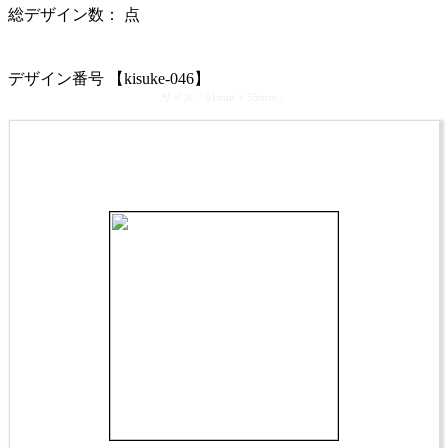
総デザイン数：
点
カテゴリ >
似顔絵師：きすけ
デザイン番号 【kisuke-046】
サイズ「91mm × 55mm」