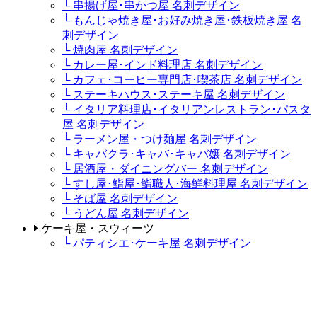
└ 串揚げ屋･串かつ屋 名刺デザイン
└ もんじゃ焼き屋･お好み焼き屋･鉄板焼き屋 名
刺デザイン
└ 焼肉屋 名刺デザイン
└ カレー屋･インド料理店 名刺デザイン
└ カフェ･コーヒー専門店･喫茶店 名刺デザイン
└ ステーキハウス･ステーキ屋 名刺デザイン
└ イタリア料理店･イタリアンレストラン･パスタ
屋 名刺デザイン
└ ラーメン屋・つけ麺屋 名刺デザイン
└ キャバクラ･キャバ･キャバ嬢 名刺デザイン
└ 居酒屋・ダイニングバー 名刺デザイン
└ すし屋･鮨屋･鮨職人･海鮮料理屋 名刺デザイン
└ そば屋 名刺デザイン
└ うどん屋 名刺デザイン
ケーキ屋・スウィーツ
└ パティシエ･ケーキ屋 名刺デザイン
販売ショップ
└ 盆栽園・盆栽士・盆栽職人・盆栽屋 名刺デザ
イン
└ 鮮魚店 名刺デザイン