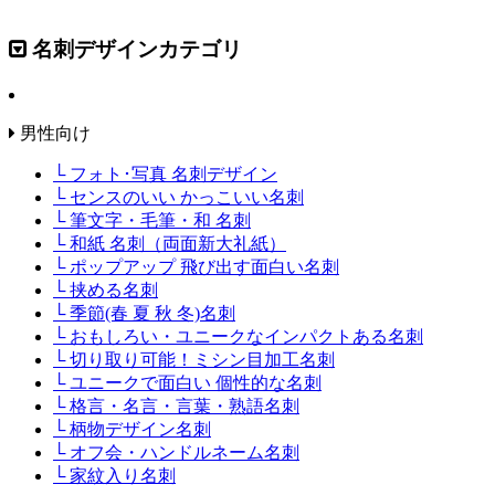
名刺デザインカテゴリ
男性向け
└ フォト･写真 名刺デザイン
└ センスのいい かっこいい名刺
└ 筆文字・毛筆・和 名刺
└ 和紙 名刺（両面新大礼紙）
└ ポップアップ 飛び出す面白い名刺
└ 挟める名刺
└ 季節(春 夏 秋 冬)名刺
└ おもしろい・ユニークなインパクトある名刺
└ 切り取り可能！ミシン目加工名刺
└ ユニークで面白い 個性的な名刺
└ 格言・名言・言葉・熟語名刺
└ 柄物デザイン名刺
└ オフ会・ハンドルネーム名刺
└ 家紋入り名刺