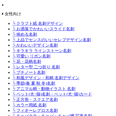
女性向け
└ クラフト紙 名刺デザイン
└ お洒落でかわいいスライド名刺
└ 挟める名刺
└ 上品でセンスのいいセレブデザイン名刺
└ かわいいデザイン名刺
└ キラキラ ラインストーン名刺
└ 可愛い リボン名刺
└ 花・花柄名刺
└ レター型 二つ折り 名刺
└ プチノート名刺
└ 和風デザイン・和柄 名刺デザイン
└ 季節(春 夏 秋 冬)名刺
└ アニマル柄・動物イラスト 名刺
└ ペット(犬･猫)名刺・ペット(犬･猫)カード
└ 正方形・スクエア名刺
└ カラー用紙 名刺
└ フィオーレグロス名刺
└ キャバクラ・キャバ・キャバ嬢 写真名刺