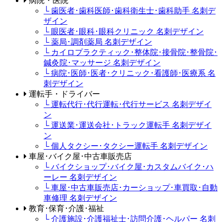
病院・医院
└ 歯医者･歯科医師･歯科衛生士･歯科助手 名刺デ
ザイン
└ 眼医者･眼科･眼科クリニック 名刺デザイン
└ 薬局･調剤薬局 名刺デザイン
└ カイロプラクティック･整体院･接骨院･整骨院･
鍼灸院･マッサージ 名刺デザイン
└ 病院･医師･医者･クリニック･看護師･医療系 名
刺デザイン
運転手・ドライバー
└ 運転代行･代行運転･代行サービス 名刺デザイ
ン
└ 運送業･運送会社･トラック運転手 名刺デザイ
ン
└ 個人タクシー･タクシー運転手 名刺デザイン
車屋･バイク屋･中古車販売店
└ バイクショップ･バイク屋･カスタムバイク･ハ
ーレー 名刺デザイン
└ 車屋･中古車販売店･カーショップ･車買取･自動
車修理 名刺デザイン
教育･保育･介護･福祉
└ 介護施設･介護福祉士･訪問介護･ヘルパー 名刺