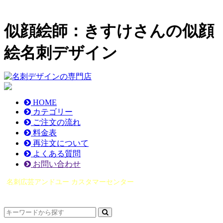
似顔絵師：きすけさんの似顔
絵名刺デザイン
HOME
カテゴリー
ご注文の流れ
料金表
再注文について
よくある質問
お問い合わせ
名刺広芸アンドユー カスタマーセンター
（0565）21-1970
info@you-meishi.com
電話受付時間： 9：00～17：30（休業日を除く）