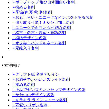
└ ポップアップ 飛び出す面白い名刺
└ 挟める名刺
└ 季節(春 夏 秋 冬)名刺
└ おもしろい・ユニークなインパクトある名刺
└ 切り取り可能！ミシン目加工名刺
└ ユニークで面白い 個性的な名刺
└ 格言・名言・言葉・熟語名刺
└ 柄物デザイン名刺
└ オフ会・ハンドルネーム名刺
└ 家紋入り名刺
女性向け
└ クラフト紙 名刺デザイン
└ お洒落でかわいいスライド名刺
└ 挟める名刺
└ 上品でセンスのいいセレブデザイン名刺
└ かわいいデザイン名刺
└ キラキラ ラインストーン名刺
└ 可愛い リボン名刺