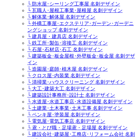
└ 防水屋･シーリング工事屋 名刺デザイン
└ 瓦職人･屋根工事業･屋根屋 名刺デザイン
└ 解体業･解体屋 名刺デザイン
└ 外構工事屋･エクステリア･ガーデン･ガーデニ
ングショップ 名刺デザイン
└ 建具屋・建具店 名刺デザイン
└ 鉄工所･製缶･溶接工 名刺デザイン
└ 石屋･石材店･石工 名刺デザイン
└ 建築板金･板金屋根･外壁板金･板金屋 名刺デザ
イン
└ 造園屋･庭師･植木屋 名刺デザイン
└ クロス屋･内装業 名刺デザイン
└ 清掃業･ハウスクリーニング 名刺デザイン
└ 大工･建築大工 名刺デザイン
└ 建築設計事務所･設計士 名刺デザイン
└ 水道屋･水道工事店･水道設備屋 名刺デザイン
└ 土建業･土木事業･土木工事 名刺デザイン
└ ペンキ屋･塗装屋 名刺デザイン
└ 電気屋･電気工事店 名刺デザイン
└ 鳶・とび職・足場鳶・足場屋 名刺デザイン
└ 建設会社･建築屋･工務店･リフォーム会社 名刺