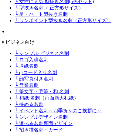
└ 女性に人気 型抜き名刺(5色セット)
└ 型抜き名刺（ 正方形サイズ）
└ 星・ハート型抜き名刺
└ ワンポイント型抜き名刺（正方形サイズ）
ビジネス向け
└ シンプル ビジネス名刺
└ ロゴ入稿名刺
└ 厚紙名刺
└ qrコード入り名刺
└ 顔写真付き名刺
└ 営業名刺
└ 筆文字・毛筆・和 名刺
└ 和紙 名刺（両面新大礼紙）
└ 挟める名刺
└ イベント名刺～四季折々のご挨拶に～
└ シンプルデザイン名刺
└ 選べる名刺裏面デザイン
└ 招き猫名刺・カード