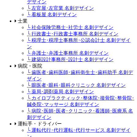
デザイン
└ 左官屋･左官業 名刺デザイン
└ 看板屋 名刺デザイン
士業
└ 社会保険労務士･社労士 名刺デザイン
└ 行政書士･行政書士事務所 名刺デザイン
└ 税理士･税理士事務所･公認会計士 名刺デザイ
ン
└ 弁護士･弁護士事務所 名刺デザイン
└ 建築設計事務所･設計士 名刺デザイン
病院・医院
└ 歯医者･歯科医師･歯科衛生士･歯科助手 名刺デ
ザイン
└ 眼医者･眼科･眼科クリニック 名刺デザイン
└ 薬局･調剤薬局 名刺デザイン
└ カイロプラクティック･整体院･接骨院･整骨院･
鍼灸院･マッサージ 名刺デザイン
└ 病院･医師･医者･クリニック･看護師･医療系 名
刺デザイン
運転手・ドライバー
└ 運転代行･代行運転･代行サービス 名刺デザイ
ン