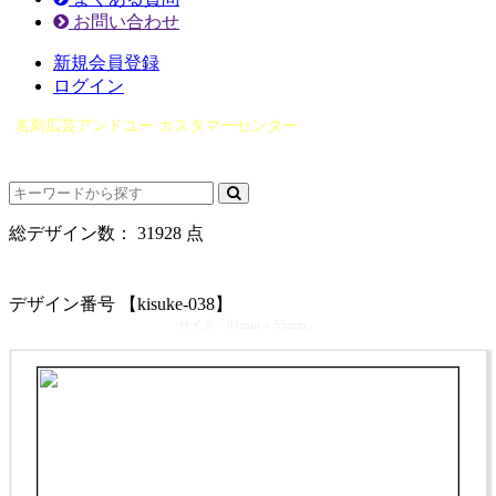
お問い合わせ
新規会員登録
ログイン
名刺広芸アンドユー カスタマーセンター
（0565）21-1970
info@you-meishi.com
電話受付時間： 9：00～17：30（休業日を除く）
総デザイン数：
31928
点
カテゴリ >
似顔絵師：きすけ
デザイン番号 【kisuke-038】
サイズ「91mm × 55mm」