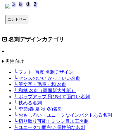
名刺デザインカテゴリ
男性向け
└ フォト･写真 名刺デザイン
└ センスのいい かっこいい名刺
└ 筆文字・毛筆・和 名刺
└ 和紙 名刺（両面新大礼紙）
└ ポップアップ 飛び出す面白い名刺
└ 挟める名刺
└ 季節(春 夏 秋 冬)名刺
└ おもしろい・ユニークなインパクトある名刺
└ 切り取り可能！ミシン目加工名刺
└ ユニークで面白い 個性的な名刺