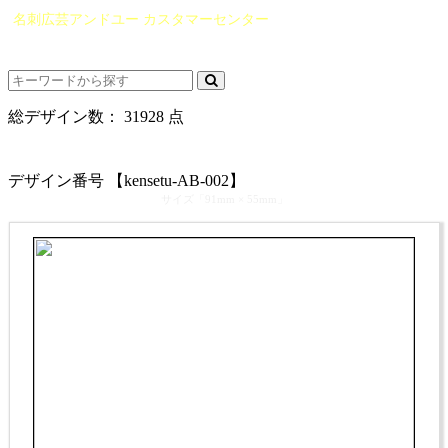
名刺広芸アンドユー カスタマーセンター
（0565）21-1970
info@you-meishi.com
電話受付時間： 9：00～17：30（休業日を除く）
総デザイン数：
31928
点
カテゴリ >
建設会社･建築屋･工務店･リフォーム会社 名刺デザイン
デザイン番号 【kensetu-AB-002】
サイズ「91mm × 55mm」