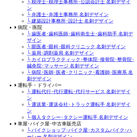
└ 税理士･税理士事務所･公認会計士 名刺デザイ
ン
└ 弁護士･弁護士事務所 名刺デザイン
└ 建築設計事務所･設計士 名刺デザイン
病院・医院
└ 歯医者･歯科医師･歯科衛生士･歯科助手 名刺デ
ザイン
└ 眼医者･眼科･眼科クリニック 名刺デザイン
└ 薬局･調剤薬局 名刺デザイン
└ カイロプラクティック･整体院･接骨院･整骨院･
鍼灸院･マッサージ 名刺デザイン
└ 病院･医師･医者･クリニック･看護師･医療系 名
刺デザイン
運転手・ドライバー
└ 運転代行･代行運転･代行サービス 名刺デザイ
ン
└ 運送業･運送会社･トラック運転手 名刺デザイ
ン
└ 個人タクシー･タクシー運転手 名刺デザイン
車屋･バイク屋･中古車販売店
└ バイクショップ･バイク屋･カスタムバイク･ハ
ーレー 名刺デザイン