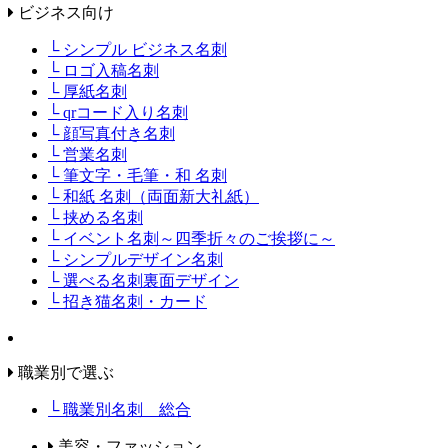
ビジネス向け
└ シンプル ビジネス名刺
└ ロゴ入稿名刺
└ 厚紙名刺
└ qrコード入り名刺
└ 顔写真付き名刺
└ 営業名刺
└ 筆文字・毛筆・和 名刺
└ 和紙 名刺（両面新大礼紙）
└ 挟める名刺
└ イベント名刺～四季折々のご挨拶に～
└ シンプルデザイン名刺
└ 選べる名刺裏面デザイン
└ 招き猫名刺・カード
職業別で選ぶ
└ 職業別名刺 総合
美容・ファッション