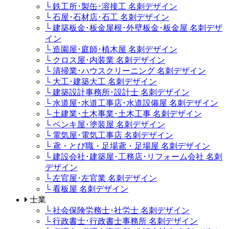
└ 鉄工所･製缶･溶接工 名刺デザイン
└ 石屋･石材店･石工 名刺デザイン
└ 建築板金･板金屋根･外壁板金･板金屋 名刺デザ
イン
└ 造園屋･庭師･植木屋 名刺デザイン
└ クロス屋･内装業 名刺デザイン
└ 清掃業･ハウスクリーニング 名刺デザイン
└ 大工･建築大工 名刺デザイン
└ 建築設計事務所･設計士 名刺デザイン
└ 水道屋･水道工事店･水道設備屋 名刺デザイン
└ 土建業･土木事業･土木工事 名刺デザイン
└ ペンキ屋･塗装屋 名刺デザイン
└ 電気屋･電気工事店 名刺デザイン
└ 鳶・とび職・足場鳶・足場屋 名刺デザイン
└ 建設会社･建築屋･工務店･リフォーム会社 名刺
デザイン
└ 左官屋･左官業 名刺デザイン
└ 看板屋 名刺デザイン
士業
└ 社会保険労務士･社労士 名刺デザイン
└ 行政書士･行政書士事務所 名刺デザイン