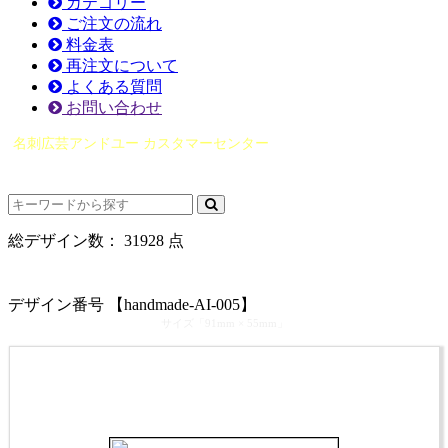
カテゴリー
ご注文の流れ
料金表
再注文について
よくある質問
お問い合わせ
名刺広芸アンドユー カスタマーセンター
（0565）21-1970
info@you-meishi.com
電話受付時間： 9：00～17：30（休業日を除く）
総デザイン数：
31928
点
カテゴリ >
ハンドメイド雑貨･アクセサリー作家 名刺デザイン
デザイン番号 【handmade-AI-005】
サイズ「91mm × 55mm」