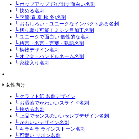
└ ポップアップ 飛び出す面白い名刺
└ 挟める名刺
└ 季節(春 夏 秋 冬)名刺
└ おもしろい・ユニークなインパクトある名刺
└ 切り取り可能！ミシン目加工名刺
└ ユニークで面白い 個性的な名刺
└ 格言・名言・言葉・熟語名刺
└ 柄物デザイン名刺
└ オフ会・ハンドルネーム名刺
└ 家紋入り名刺
女性向け
└ クラフト紙 名刺デザイン
└ お洒落でかわいいスライド名刺
└ 挟める名刺
└ 上品でセンスのいいセレブデザイン名刺
└ かわいいデザイン名刺
└ キラキラ ラインストーン名刺
└ 可愛い リボン名刺