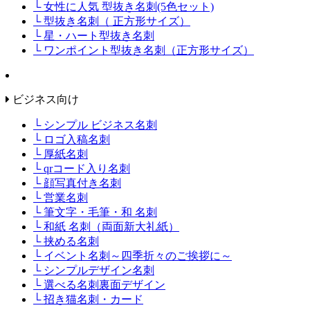
└ 女性に人気 型抜き名刺(5色セット)
└ 型抜き名刺（ 正方形サイズ）
└ 星・ハート型抜き名刺
└ ワンポイント型抜き名刺（正方形サイズ）
ビジネス向け
└ シンプル ビジネス名刺
└ ロゴ入稿名刺
└ 厚紙名刺
└ qrコード入り名刺
└ 顔写真付き名刺
└ 営業名刺
└ 筆文字・毛筆・和 名刺
└ 和紙 名刺（両面新大礼紙）
└ 挟める名刺
└ イベント名刺～四季折々のご挨拶に～
└ シンプルデザイン名刺
└ 選べる名刺裏面デザイン
└ 招き猫名刺・カード