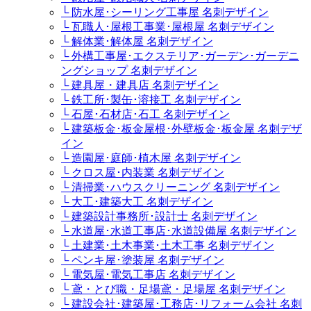
└ 防水屋･シーリング工事屋 名刺デザイン
└ 瓦職人･屋根工事業･屋根屋 名刺デザイン
└ 解体業･解体屋 名刺デザイン
└ 外構工事屋･エクステリア･ガーデン･ガーデニ
ングショップ 名刺デザイン
└ 建具屋・建具店 名刺デザイン
└ 鉄工所･製缶･溶接工 名刺デザイン
└ 石屋･石材店･石工 名刺デザイン
└ 建築板金･板金屋根･外壁板金･板金屋 名刺デザ
イン
└ 造園屋･庭師･植木屋 名刺デザイン
└ クロス屋･内装業 名刺デザイン
└ 清掃業･ハウスクリーニング 名刺デザイン
└ 大工･建築大工 名刺デザイン
└ 建築設計事務所･設計士 名刺デザイン
└ 水道屋･水道工事店･水道設備屋 名刺デザイン
└ 土建業･土木事業･土木工事 名刺デザイン
└ ペンキ屋･塗装屋 名刺デザイン
└ 電気屋･電気工事店 名刺デザイン
└ 鳶・とび職・足場鳶・足場屋 名刺デザイン
└ 建設会社･建築屋･工務店･リフォーム会社 名刺